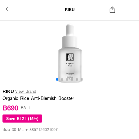
RIKU
RIKU
View Brand
Organic Rice Anti-Blemish Booster
฿690
฿811
Save
฿121 (15%)
Size 30 ML • 8857126021097