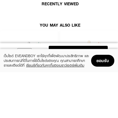
● ปรับสมดุลผิว ช่วยให้ผิวเรียบเนียนขึ้น
RECENTLY VIEWED
● ผสาน Lavender Oil มอบความผ่อนคลายทุกครั้งที่ใช้
● FDA เลขที่จดแจ้ง: 10-2-6300009406
YOU MAY ALSO LIKE
● ปริมาณ: 30 ml (Full Size)
How to Use:
ADD TO BAG
● ใช้ทาทั่วใบหน้าและลำคอหลังการทำความสะอาดผิว
เว็บไซต์ EVEANDBOY เราใช้คุกกี้เพื่อพัฒนาประสิทธิภาพ และ
● ใช้เป็นประจำทุกวัน เช้า–เย็น
ยอมรับ
ประสบการณ์ที่ดีในการใช้เว็บไซต์ของคุณ คุณสามารถศึกษา
รายละเอียดได้ที่
เรียนรู้เกี่ยวกับคุกกี้ของเบราว์เซอร์เพิ่มเติม
● สามารถตามด้วยเอสเซนส์หรือเซรั่มในขั้นตอนต่อไปได้
Home
Home
Promotions
Promotions
Shopping Bag
Shopping Bag
Account
Account
SKIN1004
ESTEE LAUDER
✨ มอบผิวใสแข็งแรง ลดปัญหาสิว พร้อมความสดชื่นด้วยพลังข้าวออแกนิคจาก
Madagascar Centella Ampoule
Advanced Night Repair Synchronized
Multi-Recovery Complex
RIKU 🌸
(42%)
฿459
฿790
(10%)
฿4,590
฿5,100
2 Variations
size 50 ML