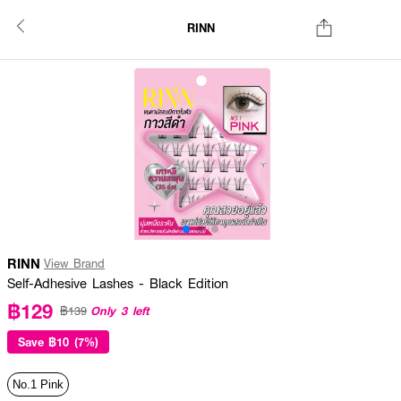
RINN
RINN
View Brand
Self-Adhesive Lashes - Black Edition
฿129
Only 3 left
฿139
Save
฿10 (7%)
No.1 Pink