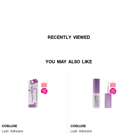
·
รูปแบบธรรมชาติ เหมาะกับทุกโอกาส
·
สะดวกในการพกพาและใช้งาน
How To Use :
RECENTLY VIEWED
·
ดัดขนตาด้วยที่ดัดขนตาก่อน จากนั้นปัดขนตาเพื่อให้เซ็ทตัว
·
ใช้แหนบค่อยๆดึงขนตาปลอมออก ดึงจากโคนเพื่อหลีกเลี่ยงการเสียรูปของช่อ
ขนตา
YOU MAY ALSO LIKE
·
ลอกขนตาปลอมที่ไม่มีกาวออกแล้วทาทีละเส้น ติดขนตาปลอมไว้ใต้ขนตาจริง ใช้
แหนบดันโคนขนตาเบาๆ
·
ไม่ต้องล้างเมคอัพออก ค่อยๆ ดึงปลายขนตาออก ก็สามารถถอดขนตาออกได้
เลย
COSLUXE
COSLUXE
Lash Adhesive
Lash Adhesive