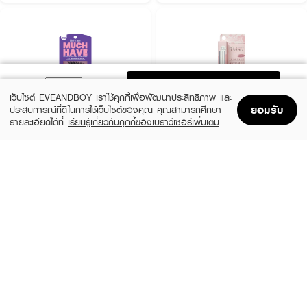
ADD TO BAG
เว็บไซต์ EVEANDBOY เราใช้คุกกี้เพื่อพัฒนาประสิทธิภาพ และ
ยอมรับ
ประสบการณ์ที่ดีในการใช้เว็บไซต์ของคุณ คุณสามารถศึกษา
รายละเอียดได้ที่
เรียนรู้เกี่ยวกับคุกกี้ของเบราว์เซอร์เพิ่มเติม
Home
Home
Promotions
Promotions
Shopping Bag
Shopping Bag
Account
Account
BOHKTOH
SELECTED BY PRIM
Much Glam
Prim Lash Adhesive/white color
(25%)
฿149
฿249
฿199
size 40 G
size 5 G