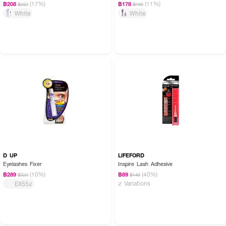
(17%)
(11%)
฿208
฿178
฿250
฿199
White
White
D UP
LIFEFORD
Eyelashes Fixer
Inspire Lash Adhesive
(10%)
(40%)
฿289
฿89
฿320
฿149
2 Variations
EX552