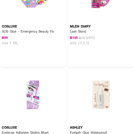
COSLUXE
MLEN DIARY
SOS Glue - Emergency Beauty Fix
Lash Bond
(28%)
฿99
฿195
฿270
size 1 ML
size 17.5 G
COSLUXE
ASHLEY
Eyebrow Adhesive Styling Blush
Eyelash Glue Waterproof