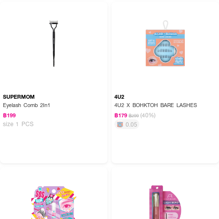
SUPERMOM
4U2
Eyelash Comb 2In1
4U2 X BOHKTOH BARE LASHES
(40%)
฿199
฿179
฿299
size 1 PCS
0.05