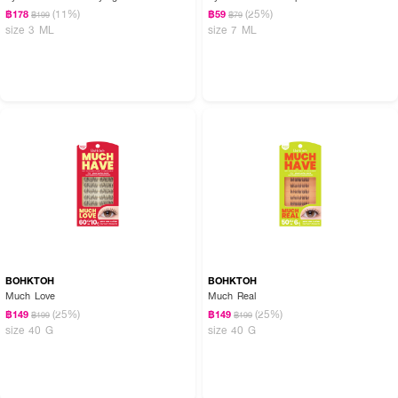
(11%)
(25%)
฿178
฿59
฿199
฿79
size 3 ML
size 7 ML
BOHKTOH
BOHKTOH
Much Love
Much Real
(25%)
(25%)
฿149
฿149
฿199
฿199
size 40 G
size 40 G