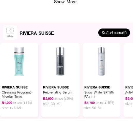
Show More
· ปกป้องผิวจากรังสี UVA/UVB และแสงสีฟ้า ลดฝ้า กระ จุดด่างดำ
· ปรับให้ผิวดูกระจ่างใสทันทีที่ใช้
· FDA Registration No. : 13-4-6700000692
RIVIERA SUISSE
ซื้อสินค้าแบรนด์นี้
How To Use :
ทาครีมกันแดด หลังจากลงเซรั่มหรือครีม
RIVIERA SUISSE
RIVIERA SUISSE
RIVIERA SUISSE
RIVI
Cleansing Program3
Rejuvenating Serum
Snow White SPF50+
Anti
Micellar Tonic
PA++++
(36%)
฿2,900
฿3,0
฿4,500
(11%)
(19%)
฿1,200
฿1,700
฿1,350
฿2,100
size 30 ML
size
size 125 ML
size 50 ML