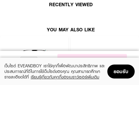
RECENTLY VIEWED
YOU MAY ALSO LIKE
NOTIFY ME
เว็บไซต์ EVEANDBOY เราใช้คุกกี้เพื่อพัฒนาประสิทธิภาพ และ
ยอมรับ
ประสบการณ์ที่ดีในการใช้เว็บไซต์ของคุณ คุณสามารถศึกษา
รายละเอียดได้ที่
เรียนรู้เกี่ยวกับคุกกี้ของเบราว์เซอร์เพิ่มเติม
Home
Home
Promotions
Promotions
Shopping Bag
Shopping Bag
Account
Account
CLINIQUE
SKINTIFIC
Moisture Surge Extended Replenishing
5X Ceramide Barrier Moisture Gel
Hydrator
(50%)
฿339
฿679
(10%)
฿1,791
฿1,990
4 Variations
size 50 ML