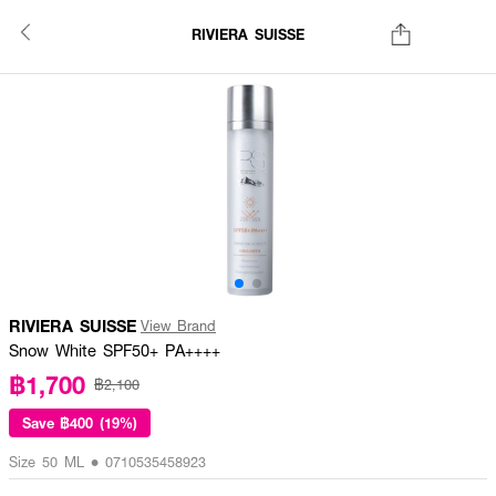
RIVIERA SUISSE
RIVIERA SUISSE
View Brand
Snow White SPF50+ PA++++
฿1,700
฿2,100
Save
฿400 (19%)
Size 50 ML • 0710535458923