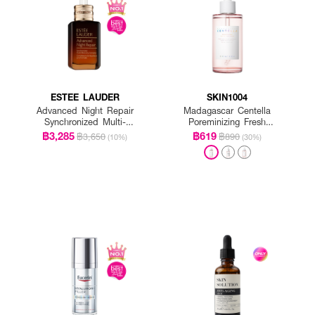
ESTEE LAUDER
SKIN1004
Advanced Night Repair
Madagascar Centella
Synchronized Multi-
Poreminizing Fresh
Recovery Complex
Ampoule
฿3,285
฿619
฿3,650
฿890
(10%)
(30%)