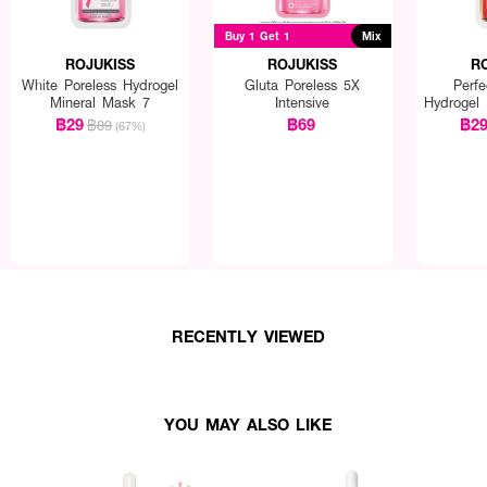
Buy 1 Get 1
Mix
ROJUKISS
ROJUKISS
R
White Poreless Hydrogel
Gluta Poreless 5X
Perfe
Mineral Mask 7
Intensive
Hydrogel
฿29
฿69
฿2
฿89
(67%)
RECENTLY VIEWED
YOU MAY ALSO LIKE