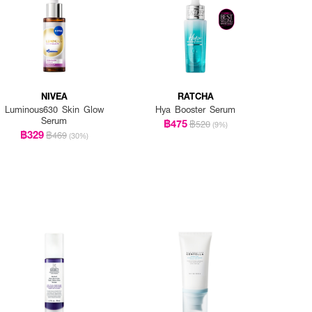
NIVEA
RATCHA
Luminous630 Skin Glow
Hya Booster Serum
Serum
฿475
฿520
(9%)
฿329
฿469
(30%)