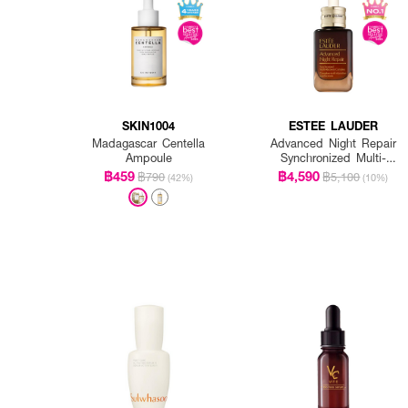
SKIN1004
ESTEE LAUDER
Madagascar Centella
Advanced Night Repair
Ampoule
Synchronized Multi-
Recovery Complex
฿459
฿4,590
฿790
฿5,100
(42%)
(10%)