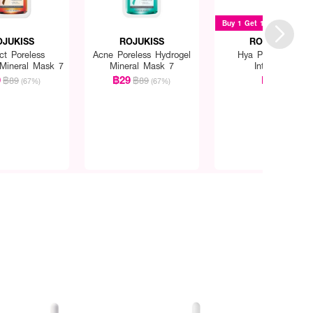
Buy 1 Get 1
OJUKISS
ROJUKISS
ROJUKISS
ct Poreless
Acne Poreless Hydrogel
Hya Poreless 5X
 Mineral Mask 7
Mineral Mask 7
Intensive
9
฿29
฿69
฿89
฿89
(67%)
(67%)