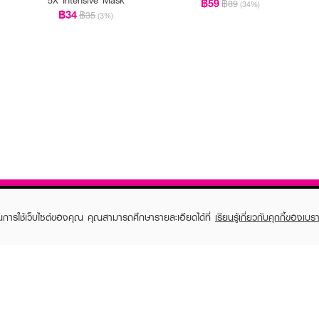
฿59
฿89
(34%)
฿34
฿35
(3%)
ในการใช้เว็บไซต์ของคุณ คุณสามารถศึกษารายละเอียดได้ที่
เรียนรู้เกี่ยวกับคุกกี้ของเบรา
TOMER CARE
EVEANDBOY MEMBER
 Shopping
Member registration