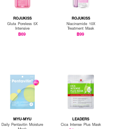
ROJUKISS
ROJUKISS
Gluta Poreless 5X
Niacinamide 10X
Intensive
Treatment Mask
฿69
฿99
MYU-MYU
LEADERS
Daily Pentavitin Moisture
Cica Intense Plus Mask
Mask