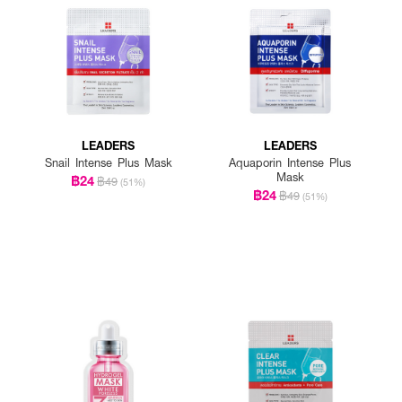
LEADERS
LEADERS
Snail Intense Plus Mask
Aquaporin Intense Plus
Mask
฿24
฿49
(51%)
฿24
฿49
(51%)