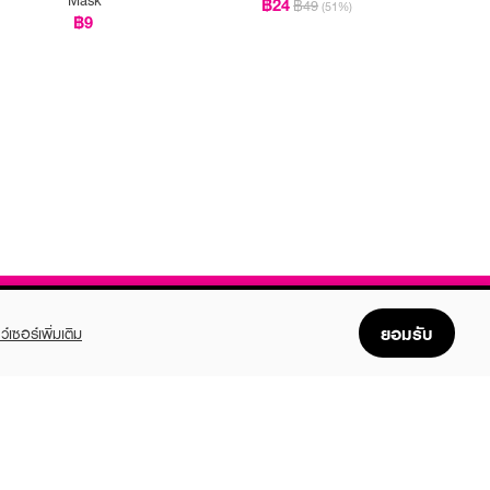
฿24
฿49
(51%)
฿9
ยอมรับ
ว์เซอร์เพิ่มเติม
FOLLOW US