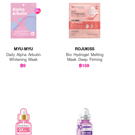
MYU-MYU
ROJUKISS
Daily Alpha Arbutin
Bio Hydrogel Melting
Whitening Mask
Mask Deep Firming
฿9
฿159