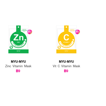
MYU-MYU
MYU-MYU
Zinc Vitamin Mask
Vit C Vitamin Mask
฿9
฿9