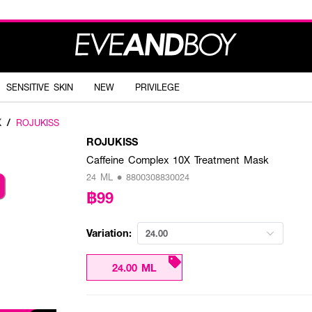
SENSITIVE SKIN
NEW
PRIVILEGE
K
/
ROJUKISS
ROJUKISS
Caffeine Complex 10X Treatment Mask
24 ML • 8800308830024
฿99
Variation:
24.00
24.00 ML