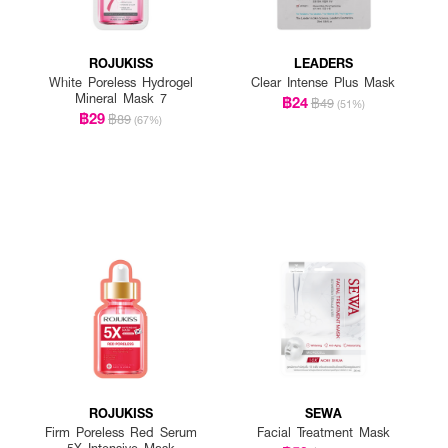
ROJUKISS
LEADERS
White Poreless Hydrogel
Clear Intense Plus Mask
Mineral Mask 7
฿24
฿49
(51%)
฿29
฿89
(67%)
ROJUKISS
SEWA
Firm Poreless Red Serum
Facial Treatment Mask
5X Intensive Mask