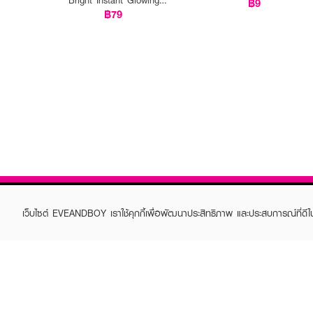
฿9
Serum Mask
฿79
เว็บไซต์ EVEANDBOY เราใช้คุกกี้เพื่อพัฒนาประสิทธิภาพ และประสบการณ์ที่ดี
ABOUT EVEANDBOY
CUS
Brand story
Online