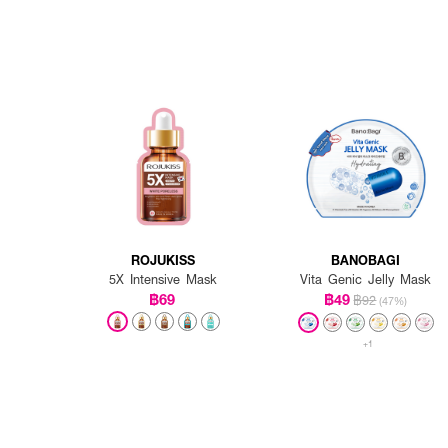
ROJUKISS
BANOBAGI
5X Intensive Mask
Vita Genic Jelly Mask
฿69
฿49
฿92
(47%)
+1