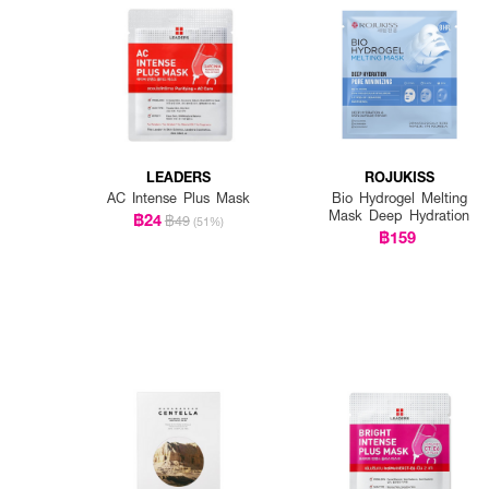
LEADERS
ROJUKISS
AC Intense Plus Mask
Bio Hydrogel Melting
Mask Deep Hydration
฿24
฿49
(51%)
฿159