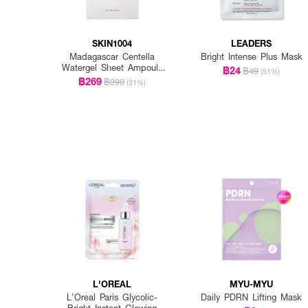
SKIN1004
LEADERS
Madagascar Centella
Bright Intense Plus Mask
Watergel Sheet Ampoule
฿24
฿49
(51%)
Mask (25ml X 5pcs)
฿269
฿390
(31%)
L'OREAL
MYU-MYU
L’Oreal Paris Glycolic-
Daily PDRN Lifting Mask
Bright Instant Glowing