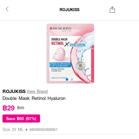
ROJUKISS
ROJUKISS
View Brand
Double Mask Retinol Hyaluron
฿29
฿89
Save
฿60 (67%)
Size 25 ML • 8809800468681