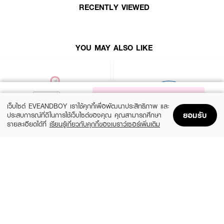
● NO ALCOHOL NO PARABEN NO FRAGRANCE NO COLORANT
RECENTLY VIEWED
● ผ่านการทดสอบการระคายเคืองผิว
● FDA Registration no.10-2-6700022911
YOU MAY ALSO LIKE
NOTIFY ME
เว็บไซต์ EVEANDBOY เราใช้คุกกี้เพื่อพัฒนาประสิทธิภาพ และ
ยอมรับ
ประสบการณ์ที่ดีในการใช้เว็บไซต์ของคุณ คุณสามารถศึกษา
รายละเอียดได้ที่
เรียนรู้เกี่ยวกับคุกกี้ของเบราว์เซอร์เพิ่มเติม
Home
Home
Promotions
Promotions
Shopping Bag
Shopping Bag
Account
Account
ROJUKISS
BANOBAGI
5X Intensive Mask
Vita Genic Jelly Mask
(47%)
฿69
฿49
฿92
5 Variations
7 Variations