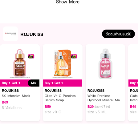
Show More
ROJUKISS
ซื้อสินค้าแบรนด์นี้
ผลลัพธ์ที่ได้ :
ROJUKISS DOUBLE MASK มาส์กผสานสารสกัด 2 ชนิด ช่วยเสริมการทำงาน
ซึ่งกัน ฟื้นฟูบำรุงผิวแบบจัดเต็ม เพิ่มประสิทธิภาพช่วยให้ผิวดูอ่อนเยาว์ ไม่ระคาย
เคืองง่าย พร้อมเทคโนโลยีผลักสารสำคัญเข้าสู่ชั้นผิวอย่างล้ำลึก “LIPOSOME
Buy 1 Get 1
Mix
Buy 1 Get 1
Buy 
TECHNOLOGY” ช่วยนำสารสกัดลงชั้นผิว*ได้รวดเร็ว ช่วยเพิ่มประสิทธิภาพการ
ทำงานของสารให้ทำงานได้ดี เพิ่มความชุ่มชื้นผิว ลดโอกาสการระคายเคืองผิว
ROJUKISS
ROJUKISS
ROJUKISS
ROJ
5X Intensive Mask
Gluta-Vit C Poreless
White Poreless
Glut
● โรจูคิส ดับเบิ้ล มาส์ก เรตินอล ไฮยาลูรอน 25 มล.
Serum Soap
Hydrogel Mineral Mask
Inten
฿69
7
(67%)
฿59
฿29
฿69
฿89
5 Variations
● RETINOL ลดเลือนริ้วรอย กระชับผิวนุ่มเด้งมือ
size 70 G
size 25 ML
size
● HYALURON ช่วยให้ผิวชุ่มชื้นอิ่มน้ำ และกักเก็บความชุ่มชื้น
● ปราศจากสารระคายเคืองผิว