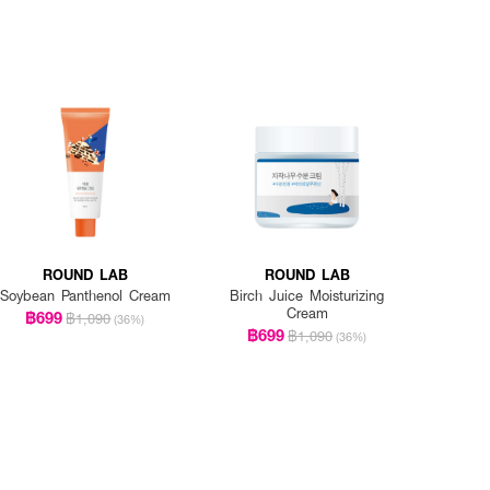
ROUND LAB
ROUND LAB
Soybean Panthenol Cream
Birch Juice Moisturizing
Cream
฿699
฿1,090
(36%)
฿699
฿1,090
(36%)