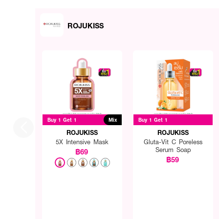
ROJUKISS
Buy 1 Get 1
Mix
Buy 1 Get 1
ROJUKISS
ROJUKISS
5X Intensive Mask
Gluta-Vit C Poreless
Serum Soap
฿69
฿59