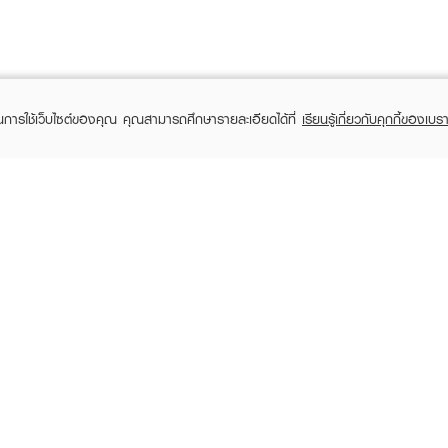
ในการใช้เว็บไซต์ของคุณ คุณสามารถศึกษารายละเอียดได้ที่
เรียนรู้เกี่ยวกับคุกกี้ของเบรา
TOMER CARE
EVEANDBOY MEMBER
 Shopping
Member registration
 store
t us