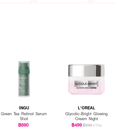
INGU
L'OREAL
Green Tea Retinol Serum
Glycolic-Bright Glowing
Shot
Cream Night
฿890
฿499
฿599
(17%)