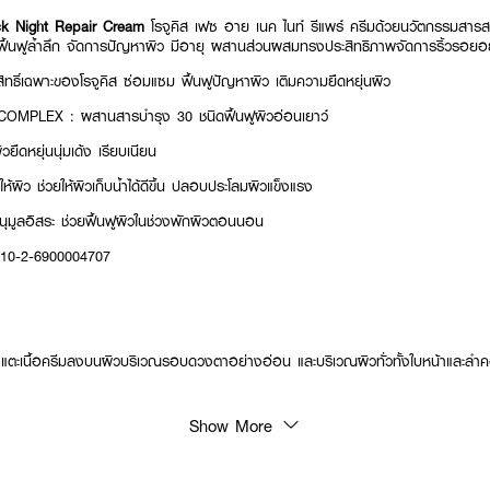
k Night Repair Cream
โรจูคิส เฟซ อาย เนค ไนท์ รีแพร์ ครีมด้วยนวัตกรรมสารสกัด
ูล้ำลึก จัดการปัญหาผิว มีอายุ ผสานส่วนผสมทรงประสิทธิภาพจัดการริ้วรอยอ
ิ์เฉพาะของโรจูคิส ซ่อมแซม ฟื้นฟูปัญหาผิว เติมความยืดหยุ่นผิว
MPLEX : ผสานสารบำรุง 30 ชนิดฟื้นฟูผิวอ่อนเยาว์
ิวยืดหยุ่นนุ่มเด้ง เรียบเนียน
ให้ผิว ช่วยให้ผิวเก็บน้ำได้ดีขึ้น ปลอบประโลมผิวแข็งแรง
มูลอิสระ ช่วยฟื้นฟูผิวในช่วงพักผิวตอนนอน
: 10-2-6900004707
แตะเนื้อครีมลงบนผิวบริเวณรอบดวงตาอย่างอ่อน และบริเวณผิวทั่วทั้งใบหน้าและล
Show More