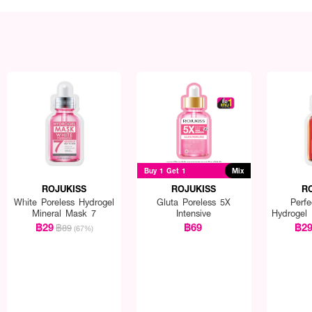
Buy 1 Get 1
Mix
ROJUKISS
ROJUKISS
R
White Poreless Hydrogel
Gluta Poreless 5X
Perfe
Mineral Mask 7
Intensive
Hydrogel
฿29
฿69
฿2
฿89
(67%)