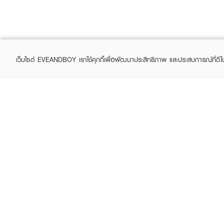
เว็บไซต์ EVEANDBOY เราใช้คุกกี้เพื่อพัฒนาประสิทธิภาพ และประสบการณ์ที่ดี
ABOUT EVEANDBOY
CUS
Brand story
Online
Privacy Policy
Find a
Terms and Conditions
Contac
Sell on EVEANDBOY
Whistleblowing