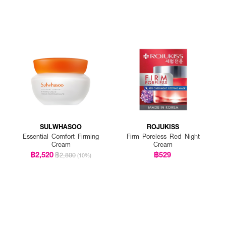
SULWHASOO
ROJUKISS
Essential Comfort Firming
Firm Poreless Red Night
Cream
Cream
฿2,520
฿529
฿2,800
(10%)