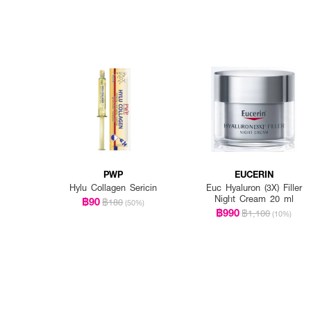
PWP
EUCERIN
Hylu Collagen Sericin
Euc Hyaluron (3X) Filler
Night Cream 20 ml
฿90
฿180
(50%)
฿990
฿1,100
(10%)