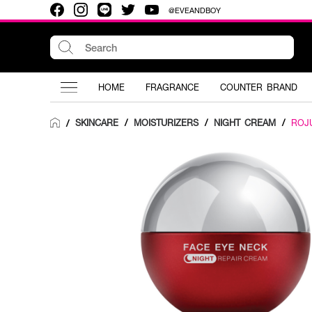
@EVEANDBOY
HOME
FRAGRANCE
COUNTER BRAND
SKINCARE
/
MOISTURIZERS
/
NIGHT CREAM
/
ROJ
/