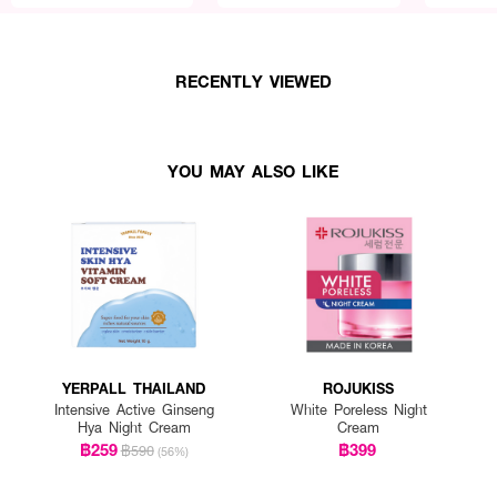
RECENTLY VIEWED
YOU MAY ALSO LIKE
YERPALL THAILAND
ROJUKISS
Intensive Active Ginseng
White Poreless Night
Hya Night Cream
Cream
฿259
฿399
฿590
(56%)