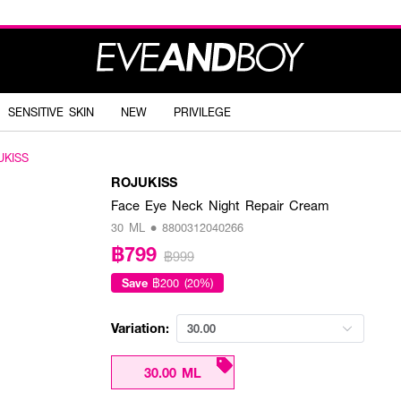
SENSITIVE SKIN
NEW
PRIVILEGE
UKISS
ROJUKISS
Face Eye Neck Night Repair Cream
30 ML • 8800312040266
฿799
฿999
Save
฿200 (20%)
Variation:
30.00
30.00 ML