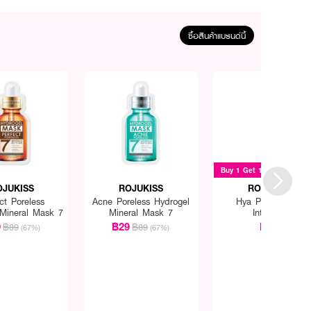
ซื้อสินค้าแบรนด์นี้
Buy 1 Get 1
OJUKISS
ROJUKISS
ROJUKISS
ct Poreless
Acne Poreless Hydrogel
Hya Poreless 5X
 Mineral Mask 7
Mineral Mask 7
Intensive
9
฿29
฿69
฿89
฿89
(67%)
(67%)