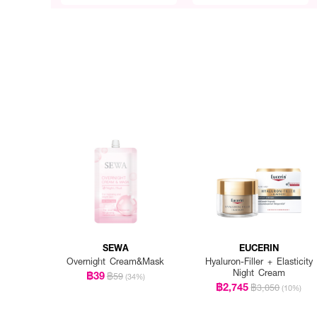
SEWA
EUCERIN
Overnight Cream&Mask
Hyaluron-Filler + Elasticity
Night Cream
฿39
฿59
(34%)
฿2,745
฿3,050
(10%)