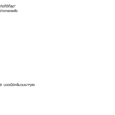
ที่ดีที่สุด*
ย่างทรงพลัง
ำคอ นวดเนือครีมวนเบาๆลง