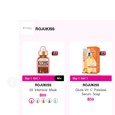
ROJUKISS
Buy 1 Get 1
Mix
Buy 1 Get 1
ROJUKISS
ROJUKISS
5X Intensive Mask
Gluta-Vit C Poreless
Serum Soap
฿69
฿59