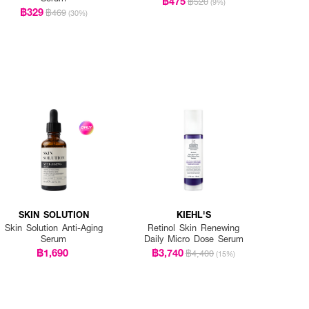
฿475
฿520
(9%)
฿329
฿469
(30%)
SKIN SOLUTION
KIEHL'S
Skin Solution Anti-Aging
Retinol Skin Renewing
Serum
Daily Micro Dose Serum
฿1,690
฿3,740
฿4,400
(15%)