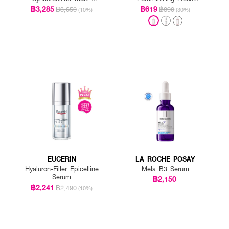
Recovery Complex
Ampoule
฿3,285
฿619
฿3,650
฿890
(10%)
(30%)
EUCERIN
LA ROCHE POSAY
Hyaluron-Filler Epicelline
Mela B3 Serum
Serum
฿2,150
฿2,241
฿2,490
(10%)