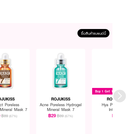
ซื้อสินค้าแบรนด์นี้
Buy 1 Get 1
OJUKISS
ROJUKISS
ROJUKISS
ct Poreless
Acne Poreless Hydrogel
Hya Poreless 5X
 Mineral Mask 7
Mineral Mask 7
Intensive
9
฿29
฿69
฿89
฿89
(67%)
(67%)