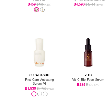
Recovery Complex
฿459
฿4,590
฿790
฿5,100
(42%)
(10%)
SULWHASOO
VITC
First Care Activating
Vit C Bio Face Serum
Serum VI
฿385
฿420
(8%)
฿1,530
฿1,700
(10%)