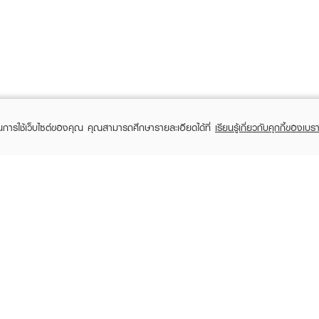
ในการใช้เว็บไซต์ของคุณ คุณสามารถศึกษารายละเอียดได้ที่
เรียนรู้เกี่ยวกับคุกกี้ของเบรา
TOMER CARE
EVEANDBOY MEMBER
 Shopping
Member registration
 store
t us