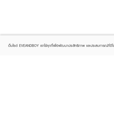
เว็บไซต์ EVEANDBOY เราใช้คุกกี้เพื่อพัฒนาประสิทธิภาพ และประสบการณ์ที่ดี
ABOUT EVEANDBOY
CUS
Brand story
Online
Privacy Policy
Find a
Terms and Conditions
Contac
Sell on EVEANDBOY
Whistleblowing