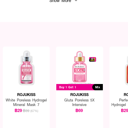
Show More
Buy 1 Get 1
Mix
ROJUKISS
ROJUKISS
R
White Poreless Hydrogel
Gluta Poreless 5X
Perfe
Mineral Mask 7
Intensive
Hydrogel
฿29
฿69
฿2
฿89
(67%)