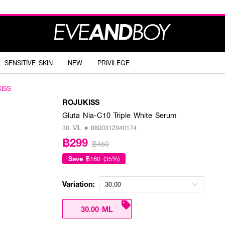
SENSITIVE SKIN
NEW
PRIVILEGE
ISS
ROJUKISS
Gluta Nia-C10 Triple White Serum
30 ML • 8800312040174
฿299
฿459
Save
฿160 (35%)
Variation:
30.00
30.00 ML