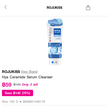
ROJUKISS
ROJUKISS
View Brand
Hya Ceramide Serum Cleanser
฿59
Only 3 left
฿199
Save
฿140 (70%)
Size 100 G • 8858851446179