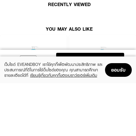
ความชุ่มชื้นผิว
RECENTLY VIEWED
How to Use :
YOU MAY ALSO LIKE
บีบเนื้อคลีนเซอร์ลงบนฝ่ามือ ผสมกับน้ำสะอาดเล็กน้อยให้เกิดฟอง ลูบเบาๆทั่ว
ใบหน้า รอบดวงตา แล้วล้างออกด้วยน้ำสะอาด ระวังอย่าให้เข้าตา
ADD TO BAG
เว็บไซต์ EVEANDBOY เราใช้คุกกี้เพื่อพัฒนาประสิทธิภาพ และ
ยอมรับ
ประสบการณ์ที่ดีในการใช้เว็บไซต์ของคุณ คุณสามารถศึกษา
รายละเอียดได้ที่
เรียนรู้เกี่ยวกับคุกกี้ของเบราว์เซอร์เพิ่มเติม
Home
Home
Promotions
Promotions
Shopping Bag
Shopping Bag
Account
Account
CERAVE
CERAVE
SA Smoothing Cleanser
SA Smoothing Cleanser
฿570
฿830
size 236 ML
size 473 ML