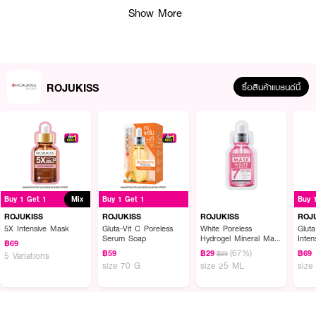
Show More
ROJUKISS
ซื้อสินค้าแบรนด์นี้
ผลลัพธ์ที่ได้ :
Buy 1 Get 1
Mix
Buy 1 Get 1
Buy 
ROJUKISS Phyto-Retinol Collagen Wrapping Mask
โรจูคิส ไฟโต-เรตินอล
ROJUKISS
ROJUKISS
ROJUKISS
ROJ
คอลลาเจน แร็ปปิ้ง มาส์ก เนื้อครีมที่เปลี่ยนเป็นฟิล์มแนบสนิทกับผิว ช่วยกักเก็บ
5X Intensive Mask
Gluta-Vit C Poreless
White Poreless
Glut
Serum Soap
Hydrogel Mineral Mask
Inten
ส่วนผสมให้ซึมซาบสู่ผิวได้อย่างมีประสิทธิภาพ มอบความรู้สึกชุ่มชื้นและบำรุงผิว
฿69
7
(67%)
ตลอดคืน มีส่วนผสมจาก Phyto-Retinol, Multi-Sized Collagen Complex,
฿59
฿29
฿69
฿89
5 Variations
size 70 G
size 25 ML
size
Peptide, Amino Acid, Niacinamide และ Witch Hazel
· เนื้อครีมเปลี่ยนเป็นฟิล์มแนบผิว
· ช่วยกักเก็บส่วนผสมบำรุงให้ซึมซาบสู่ผิว