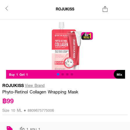
ROJUKISS
Buy 1 Get 1
Mix
ROJUKISS
View Brand
Phyto-Retinol Collagen Wrapping Mask
฿99
Size 10 ML • 8809675775006
ซื้อ 1 แถม 1