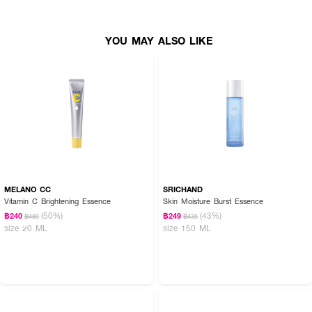
YOU MAY ALSO LIKE
MELANO CC
SRICHAND
Vitamin C Brightening Essence
Skin Moisture Burst Essence
(50%)
(43%)
฿240
฿249
฿480
฿435
size 20 ML
size 150 ML