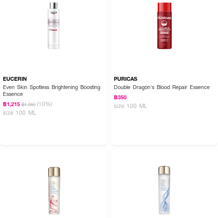
EUCERIN
PURICAS
Even Skin Spotless Brightening Boosting
Double Dragon's Blood Repair Essence
Essence
฿350
(10%)
฿1,215
฿1,350
size 100 ML
size 100 ML