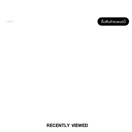
·
เนื้อบางเบา ซึมซาบเร็ว
·
เติมความชุ่มชื้นให้ผิว
·
ช่วยให้ผิวดูเรียบเนียนและสดใสขึ้น
ซื้อสินค้าแบรนด์นี้
· FDA Registration No. : 10-2-6800022326
How to Use :
· ใช้หลังทำความสะอาดผิวหน้า
· หยดเนื้อเอสเซนส์ลงบนฝ่ามือ แล้วเกลี่ยให้ทั่วใบหน้า
· ตบเบา ๆ เพื่อช่วยการซึมซาบ
· ใช้วันละ 2 ครั้ง เช้าและก่อนนอน
RECENTLY VIEWED