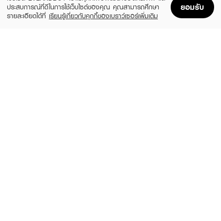
ยอมรับ
ประสบการณ์ที่ดีในการใช้เว็บไซต์ของคุณ คุณสามารถศึกษา
รายละเอียดได้ที่
เรียนรู้เกี่ยวกับคุกกี้ของเบราว์เซอร์เพิ่มเติม
Home
Home
Promotions
Promotions
Shopping Bag
Shopping Bag
Account
Account
HADABIREI
BEAUTY OF JOSEON
Hadabirei Acne Care Essence Lotion
Glow Replenishing Rice Milk
(13%)
฿129
฿599
฿690
size 180 ML
size 150 ML
EUCERIN
YVES SAINT LAURENT
Hyaluron Radiance-Lift Filler Boosting
Pure Shots Hydra Bounce Essence-In-
Essence
Lotion