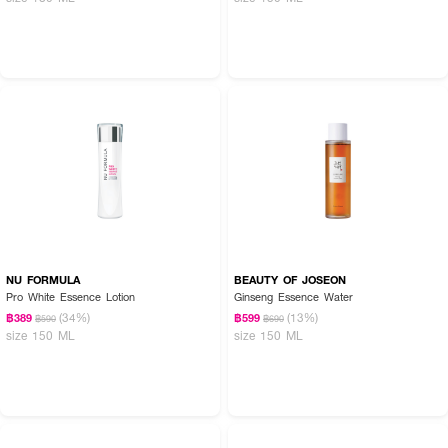
NU FORMULA
BEAUTY OF JOSEON
Pro White Essence Lotion
Ginseng Essence Water
(34%)
(13%)
฿389
฿599
฿590
฿690
size 150 ML
size 150 ML