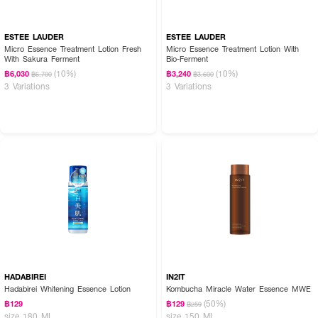
ESTEE LAUDER
ESTEE LAUDER
Micro Essence Treatment Lotion Fresh
Micro Essence Treatment Lotion With
With Sakura Ferment
Bio-Ferment
(10%)
(10%)
฿6,030
฿3,240
฿6,700
฿3,600
3 Variations
3 Variations
HADABIREI
IN2IT
Hadabirei Whitening Essence Lotion
Kombucha Miracle Water Essence MWE
(50%)
฿129
฿129
฿259
size 180 ML
size 150 ML