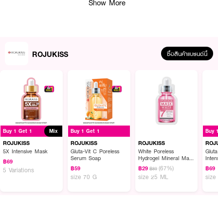
Show More
• ปริมาณสุทธิ:
155 กรัม
How to Use:
• หลังล้างหน้า ใช้ด้านนูนของแพดเช็ดเบา ๆ บริเวณที่ต้องการ ยกเว้นรอบดวงตา
ROJUKISS
ซื้อสินค้าแบรนด์นี้
• ตบเบา ๆ บนผิวด้วยแพดเพื่อให้สารบำรุงซึมซับเข้าสู่ผิว
• หรือใช้ด้านเรียบแปะบนผิว ทิ้งไว้ 10–15 นาที เพื่อการมาสก์บำรุงอย่างล้ำลึก
เผยผิวสดชื่น ฉ่ำโกลว์ และแลดูกระจ่างใสในขั้นตอนเดียว
Buy 1 Get 1
Mix
Buy 1 Get 1
Buy 
ROJUKISS
ROJUKISS
ROJUKISS
ROJ
5X Intensive Mask
Gluta-Vit C Poreless
White Poreless
Glut
Serum Soap
Hydrogel Mineral Mask
Inten
฿69
7
(67%)
฿59
฿29
฿69
฿89
5 Variations
size 70 G
size 25 ML
size