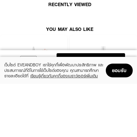
RECENTLY VIEWED
YOU MAY ALSO LIKE
ADD TO BAG
เว็บไซต์ EVEANDBOY เราใช้คุกกี้เพื่อพัฒนาประสิทธิภาพ และ
ยอมรับ
ประสบการณ์ที่ดีในการใช้เว็บไซต์ของคุณ คุณสามารถศึกษา
รายละเอียดได้ที่
เรียนรู้เกี่ยวกับคุกกี้ของเบราว์เซอร์เพิ่มเติม
Home
Home
Promotions
Promotions
Shopping Bag
Shopping Bag
Account
Account
THE ORDINARY
KIEHL'S
Glycolic Acid 7% Exfoliating Toner
Calendula Herbal Extract Alcohol-Free
Toner
฿770
(15%)
฿1,062.50
฿1,250
size 240 ML
3 Variations