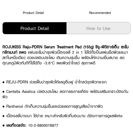
Product Detail
Recommended
Product Detail
How to Use
ROJUKISS Reju-PDRN Serum Treatment Pad (155g) รีจู-พีดีอาร์เอ็น เซรั่ม
ทรีทเมนท์ แพด
แผ่นเซรั่มบำรุงผิวเนื้อเจลลี่ 2 in 1 ใช้ได้ทั้งเป็นแผ่นเช็ดผิวและมา
สก์ในหนึ่งเดียว ช่วยปลอบประโลม เติมความชุ่มชื้น พร้อมให้ความเย็นสบาย ลด
อุณหภูมิผิวทันทีที่ใช้ได้ถึง -3.6°C เผยผิวฉ่ำโกลว์ สุขภาพดี
• REJU-PDRN ช่วยฟื้นบำรุงผิวให้แลดูอิ่มฟู ฉ่ำโกลว์ดุจผิวกระจก
• Centella Asiatica ปลอบประโลม ลดการระคายเคือง พร้อมเสริมเกราะป้องกัน
ผิว
• Panthenol กักเก็บความชุ่มชื้นและช่วยลดการสูญเสียน้ำจากผิว
• เนื้อเจลลี่บางเบา ใช้ง่าย เหมาะสำหรับผิวที่บอบบาง ต้องการการดูแลพิเศษ
• เลขที่จดแจ้ง:
10-2-6800016877