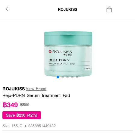
ROJUKISS
ROJUKISS
View Brand
Reju-PDRN Serum Treatment Pad
฿349
฿599
Save
฿250 (42%)
Size 155 G • 8858851449132