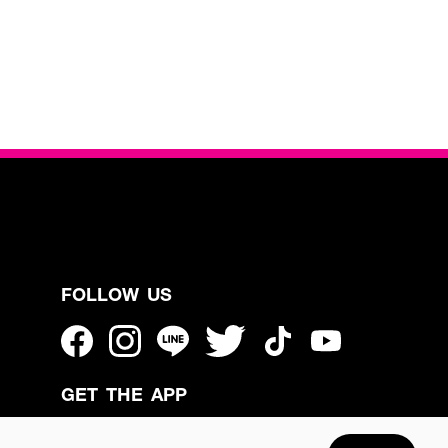
FOLLOW US
GET THE APP
Enjoyable, easy, and convenient