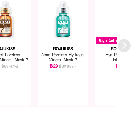
Buy 1 Get 1
OJUKISS
ROJUKISS
ROJUKISS
ct Poreless
Acne Poreless Hydrogel
Hya Poreless 5X
 Mineral Mask 7
Mineral Mask 7
Intensive
9
฿29
฿69
฿89
฿89
(67%)
(67%)