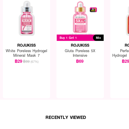
Buy 1 Get 1
Mix
ROJUKISS
ROJUKISS
R
White Poreless Hydrogel
Gluta Poreless 5X
Perfe
Mineral Mask 7
Intensive
Hydrogel
฿29
฿69
฿2
฿89
(67%)
RECENTLY VIEWED