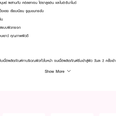
 มนุษย์ ผสานกับ คอลลาเจน ไฮยาลูรอน และไนอะซินาไมด์
วแข็งแรง เรียบเนียน รูขุมขนกระชับ
แน่น
งใสแบบผิวกระจก
่อนเยาว์ คุณภาพผิวดี
นื้อผลิตภัณฑ์ทาบริเวณผิวทั่วใบหน้า จนเนื้อผลิตภัณฑ์ซึมเข้าสู่ผิว วันละ 2 ครั้งเช
Show More