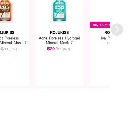
Buy 1 Get 1
OJUKISS
ROJUKISS
ROJUKISS
ct Poreless
Acne Poreless Hydrogel
Hya Poreless 5X
 Mineral Mask 7
Mineral Mask 7
Intensive
9
฿29
฿69
฿89
฿89
(67%)
(67%)