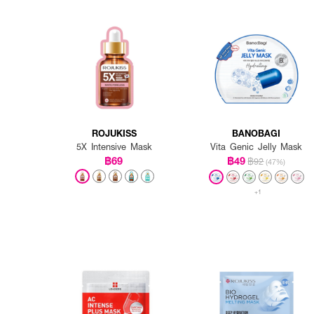
ROJUKISS
BANOBAGI
5X Intensive Mask
Vita Genic Jelly Mask
฿69
฿49
฿92
(47%)
+1