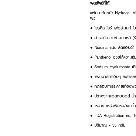
ผลลัพธ์ที่ได้:
แผ่นมาส์กหน้า Hydrogel Mas
ผิว
● โรจูคิส ไรซ์ เฟอร์เมนท์ ไ
● สารสกัดจากข้าวเกาหลี (Ko
● Niacinamide ลดรอยดำ 
● Panthenol ช่วยให้ความชุ่
● Sodium Hyaluronate เติม
● แผ่นมาส์กค่อยๆ ละลายลงผ
● ทดสอบการระคายเคืองผิ
● ปราศจากแอลกอฮอล์ น้ำห
● เหมาะสำหรับผิวหมองคล้ำ
● FDA Registration no. 
● ปริมาณ - 33 กรัม