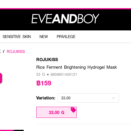
SENSITIVE SKIN
NEW
PRIVILEGE
K
/
ROJUKISS
ROJUKISS
Rice Ferment Brightening Hydrogel Mask
33 G • 8858851450121
฿159
Variation:
33.00
33.00 G