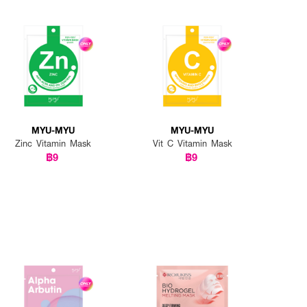
MYU-MYU
MYU-MYU
Zinc Vitamin Mask
Vit C Vitamin Mask
฿9
฿9