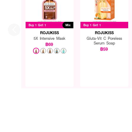
Buy 1 Get 1
Mix
Buy 1 Get 1
ROJUKISS
ROJUKISS
5X Intensive Mask
Gluta-Vit C Poreless
Serum Soap
฿69
฿59