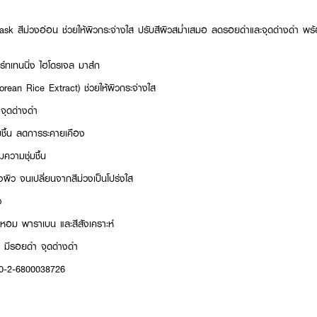
k สีม่วงอ่อน ช่วยให้ผิวกระจ่างใส ปรับสีผิวสม่ำเสมอ ลดรอยดำและจุดด่างดำ พร้อมบ
บร์ทเทนนิ่ง ไฮโดรเจล มาส์ก
rean Rice Extract) ช่วยให้ผิวกระจ่างใส
จุดด่างดำ
มชื้น ลดการระคายเคือง
ความชุ่มชื้น
ิว จนเปลี่ยนจากสีม่วงเป็นโปร่งใส
ว
อม พาราเบน และสีสังเคราะห์
 มีรอยดำ จุดด่างดำ
10-2-6800038726