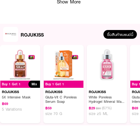
Show More
ROJUKISS
ซื้อสินค้าแบรนด์นี้
ผลลัพธ์ที่ได้ :
ชาร์จตความชุ่มชื้นให้ผิวนุ่มเด้ง ด้วยพลัง 3X จาก Collagen,Ceramide,Hyaluron
ช่วยดูแลปัญหาผิวที่แห้ง เริ่มมีริ้วรอยและความหย่อนคล้อยแก้ยากช่วยให้ผิวดู
Buy 1 Get 1
Mix
Buy 1 Get 1
Buy 
กระชับ
ROJUKISS
ROJUKISS
ROJUKISS
ROJ
5X Intensive Mask
Gluta-Vit C Poreless
White Poreless
Glut
● แผ่นมาส์ก ROJUKISS SUPERCHARGE SUPERSOFT LIFTING MASK
Serum Soap
Hydrogel Mineral Mask
Inten
฿69
7
● ช่วยดูแลปัญหาผิวที่แห้ง
(67%)
฿59
฿29
฿69
฿89
5 Variations
size 70 G
size 25 ML
size
● ช่วยเรื่องริ้วรอย ความหย่อนคล้อยบนใบหน้า
● ช่วยให้ผิวดูกระชับมากยิ่งขึ้น
● ขนาด 25 ml