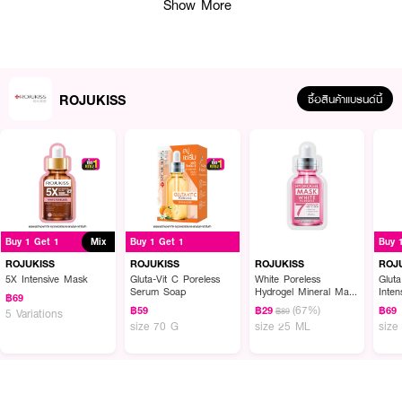
Show More
ROJUKISS
ซื้อสินค้าแบรนด์นี้
ผลลัพธ์ที่ได้ :
Rojukiss
Terpene Anti Acne Serum Cleanser
พร้อมผสานพลัง 5X
Buy 1 Get 1
Mix
Buy 1 Get 1
Buy 
PLANTS POWER และ SALICYLIC ACID ที่ช่วยลดการสะสมของเชื้อแบคทีเรีย
อันเป็นสาเหตุหนึ่งของเกิดสิว ลดสิวอุดตัน ลดโอกาสการเกิดรอยจากสิว ลดเลือน
ROJUKISS
ROJUKISS
ROJUKISS
ROJ
รอยดำ รอยแดง จากสิวเก่า เพื่อผิวสะอาดใส เรียบเนียน จบปัญหาสิว รอยสิว
5X Intensive Mask
Gluta-Vit C Poreless
White Poreless
Glut
Serum Soap
Hydrogel Mineral Mask
Inten
ผลิตภัณฑ์โฟมล้างหน้าสำหรับผู้ที่มีปัญหาสิว ที่ช่วยลดการสะสมของเชื้อแบคทีเรีย
฿69
7
(67%)
อันเป็นสาเหตุหนึ่งของเกิดสิว
฿59
฿29
฿69
฿89
5 Variations
size 70 G
size 25 ML
size
● เซรั่มคลีนเซอร์
Rojukiss
●
ลดสิวอุดตัน ลดโอกาสการเกิดรอยจากสิว
●
ลดเลือนรอยดำรอยแดงจากสิวเก่า