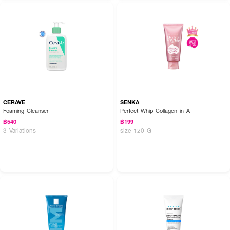
CERAVE
SENKA
Foaming Cleanser
Perfect Whip Collagen in A
฿540
฿199
3 Variations
size 120 G