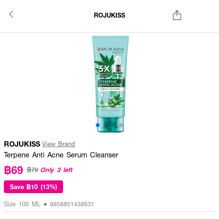
ROJUKISS
ROJUKISS
View Brand
Terpene Anti Acne Serum Cleanser
฿69
Only 3 left
฿79
Save
฿10 (13%)
Size 100 ML • 8858851438631