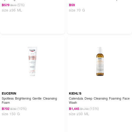
(5%)
฿579
฿59
฿610
size 236 ML
size 70 G
EUCERIN
KIEHL'S
Spotless Brightening Gentle Cleansing
Calendula Deep Cleansing Foaming Face
Foam
Wash
(10%)
(15%)
฿702
฿1,445
฿780
฿1,700
size 150 G
size 230 ML