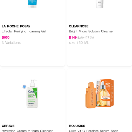
LA ROCHE POSAY
CLEARNOSE
Effaclar Purifying Foaming Gel
Bright Micro Solution Cleanser
(47%)
฿950
฿149
฿279
3 Variations
size 150 ML
CERAVE
ROJUKISS
Hydrating Cream-to-foam Cleanser
Gluta-Vit C Poreless Serum Soap