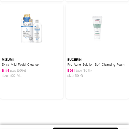
MIZUMI
EUCERIN
Extra Mild Facial Cleanser
Pro Acne Solution Soft Cleansing Foam
(50%)
(10%)
฿115
฿261
฿229
฿290
size 100 ML
size 50 G