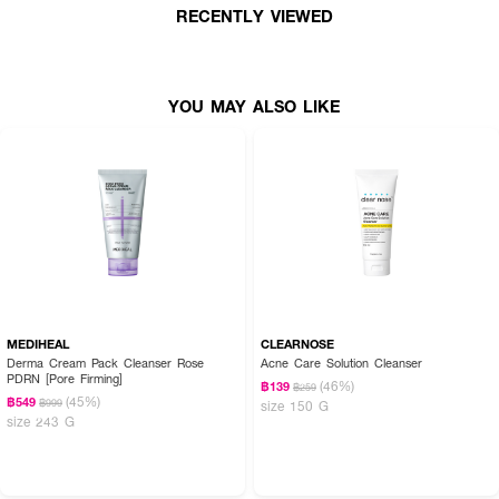
RECENTLY VIEWED
●
ดูแลปัญหาสิว
●
ดูแลผิวอ่อนเยาว์
●
กลิ่นหอม ผ่อนคลาย
YOU MAY ALSO LIKE
● ขนาด 100 ml
How To Use :
บีบ
Rojukiss
Terpene Anti Acne Serum Cleanser
ลงบนฝ่ามือ ผสมกับน้ำ
สะอาดเล็กน้อยให้เกิดฟอง ลูบเบาๆ ทั่วใบหน้า แล้วล้างออกด้วยน้ำสะอาด ระวัง
อย่าให้เข้าตา
MEDIHEAL
CLEARNOSE
Derma Cream Pack Cleanser Rose
Acne Care Solution Cleanser
PDRN [Pore Firming]
(46%)
฿139
฿259
(45%)
฿549
฿999
size 150 G
size 243 G