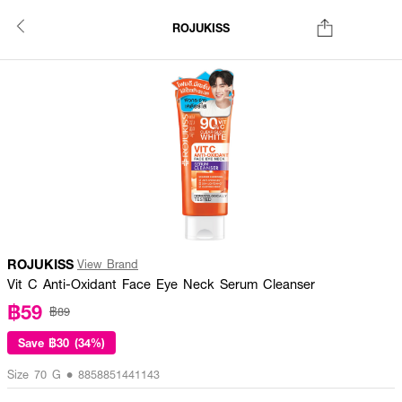
ROJUKISS
ROJUKISS
View Brand
Vit C Anti-Oxidant Face Eye Neck Serum Cleanser
฿59
฿89
Save
฿30 (34%)
Size 70 G • 8858851441143