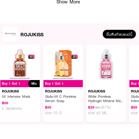
Show More
ROJUKISS
ซื้อสินค้าแบรนด์นี้
ผลลัพธ์ที่ได้ :
Buy 1 Get 1
Mix
Buy 1 Get 1
Buy 
ROJUKISS Vit C Anti-Oxidant Face Eye Neck Serum Cleanser
ดูแล
ปัญหาผิวหมองคล้ำ สีผิวไม่สม่ำเสมอ และจุดด่างดำแลดูจางลง กับผลิตภัณฑ์
ROJUKISS
ROJUKISS
ROJUKISS
ROJ
ทำความสะอาดผิวหน้าเพื่อผิวกระจ่างใส เรียบเนียน ด้วยเทคโนโลยี Purify
5X Intensive Mask
Gluta-Vit C Poreless
White Poreless
Glut
Serum Soap
Hydrogel Mineral Mask
Inten
Cleanse โมเลกุลขนาดเล็กช่วยทำความสะอาดได้อย่างล้ำลึก ขจัดสิ่งสกปรก ฝุ่น
฿69
7
(67%)
ละออง และมลภาวะต่างๆ ที่อยู่บนผิวได้อย่างหมดจด แต่อ่อนโยนต่อผิว พร้อมทั้ง
฿59
฿29
฿69
฿89
5 Variations
size 70 G
size 25 ML
size
อุดมด้วยส่วนผสมทรงประสิทธิภาพที่จะช่วยดูแลปัญหาผิว