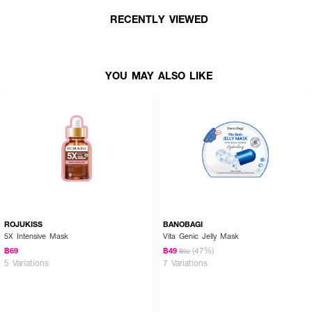
● แผ่นมาส์กหน้าเข้มข้น โรจูคิส
RECENTLY VIEWED
● ผิวดูขาวสว่างกระจ่างใส
● รูขุมขนกระชับดูเรียบเนียน
YOU MAY ALSO LIKE
● ลดเลือนจุดด่างดำ และรอยสิว
● ผ่านการทดสอบการะระคายเคืองต่อผิว
ROJUKISS
BANOBAGI
5X Intensive Mask
Vita Genic Jelly Mask
(47%)
฿69
฿49
฿92
5 Variations
7 Variations