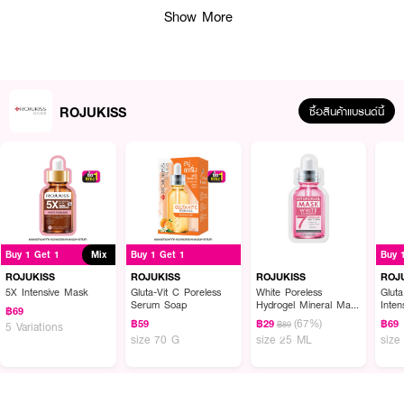
Show More
ROJUKISS
ซื้อสินค้าแบรนด์นี้
Buy 1 Get 1
Mix
Buy 1 Get 1
Buy 
ROJUKISS
ROJUKISS
ROJUKISS
ROJ
5X Intensive Mask
Gluta-Vit C Poreless
White Poreless
Glut
Serum Soap
Hydrogel Mineral Mask
Inten
ผลลัพธ์ที่ได้ :
฿69
7
(67%)
฿59
฿29
฿69
฿89
5 Variations
size 70 G
size 25 ML
size
แผ่นมาส์กหน้าเข้มข้น ให้ผิวดูขาวสว่างกระจ่างใส อิ่มน้ำฉ่ำโกลว์ รูขุมขนกระชับดู
เรียบเนียน ลดเลือนจุดด่างดำ และรอยสิว ผ่านการทดสอบการะระคายเคืองต่อผิว
● ROJUKISS White Peptides Hya 10X Ampoule Jelly Mask