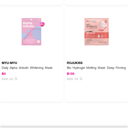
MYU-MYU
ROJUKISS
Daily Alpha Arbutin Whitening Mask
Bio Hydrogel Melting Mask Deep Firming
฿9
฿159
size 22 G
size 34 G