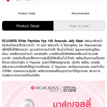
Product Detail
Recommended
Product Detail
How to Use
ROJUKISS White Peptides Hya 10X Ampoule Jelly Mask
แผ่นมาส์กหน้า
เข้มข้นด้วยเปปไทด์มากกว่า 10 ชนิด ผสานกับ 8 ไฮยาลูรอน และ Niacinamide
เพื่อรีเซ็ตให้ผิวกระจก ดูขาวสว่างกระจ่างใส อิ่มน้ำฉ่ำโกลว์ รูขุมขนกระชับดูเรียบ
เนียน ลดเลือนจุดด่างดำ และรอยสิว มาพร้อมเนื้อสัมผัสเจลลี่แบบฉ่ำๆบนแผ่
นมาส์ก ช่วยเติมเต็มและล็อคความชุ่มชื้นให้ผิวอิ่มน้ำฉ่ำโกล์ว พร้อมคืนความแข็งแรง
ให้เกราะป้องกันผิว มี Peptide ช่วยทำให้ผิวแลดูกระชับ เต่งตึง พร้อม ช่วยส่ง
เสริมเกราะปกป้องผิวให้ดูความแข็งแรง มี Hyarulon และNiacinamide ช่วยกักเก็บ
น้ำให้ผิว ช่วยคงความชุ่มชื่น พร้อมช่วยลดเลือนจุดด่างดำให้ดูจางลง ผ่านการ
ทดสอบการะระคายเคืองต่อผิว