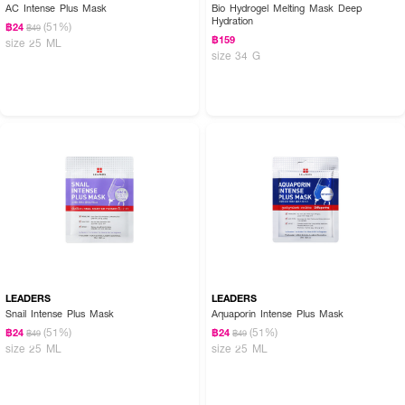
AC Intense Plus Mask
Bio Hydrogel Melting Mask Deep
Hydration
(51%)
฿24
฿49
฿159
size 25 ML
size 34 G
LEADERS
LEADERS
Snail Intense Plus Mask
Aquaporin Intense Plus Mask
(51%)
(51%)
฿24
฿24
฿49
฿49
size 25 ML
size 25 ML