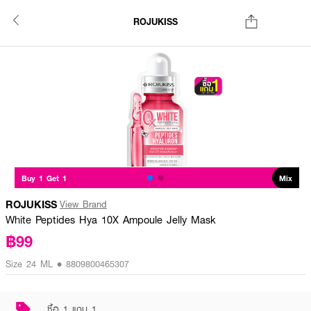
ROJUKISS
Buy 1 Get 1
Mix
ROJUKISS
View Brand
White Peptides Hya 10X Ampoule Jelly Mask
฿99
Size 24 ML • 8809800465307
ซื้อ 1 แถม 1