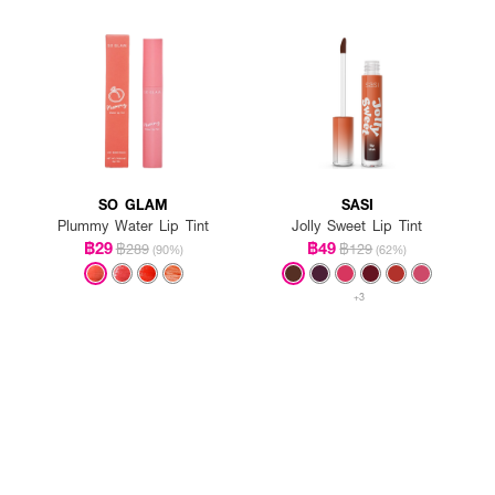
SO GLAM
SASI
Plummy Water Lip Tint
Jolly Sweet Lip Tint
฿29
฿49
฿289
฿129
(90%)
(62%)
+3