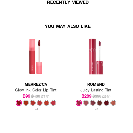
RECENTLY VIEWED
YOU MAY ALSO LIKE
MERREZ'CA
ROM&ND
Glow Ink Color Lip Tint
Juicy Lasting Tint
฿99
฿289
฿430
฿390
(77%)
(26%)
+4
+2