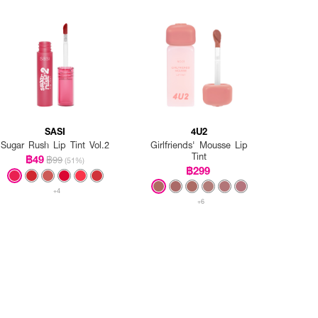
SASI
4U2
Sugar Rush Lip Tint Vol.2
Girlfriends' Mousse Lip
Tint
฿49
฿99
(51%)
฿299
+4
+6