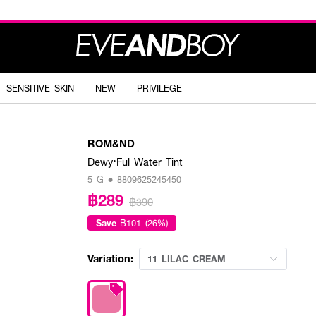
SENSITIVE SKIN
NEW
PRIVILEGE
ROM&ND
Dewy·Ful Water Tint
5 G • 8809625245450
฿289
฿390
Save
฿101 (26%)
Variation:
11 LILAC CREAM