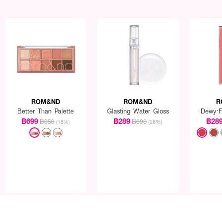
ROM&ND
ROM&ND
R
Better Than Palette
Glasting Water Gloss
Dewy·F
฿699
฿289
฿28
฿850
฿390
(18%)
(26%)