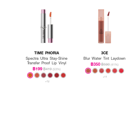
TIME PHORIA
3CE
Spectra Ultra Stay-Shine
Blur Water Tint Laydown
Transfer Proof Lip Vinyl
฿350
฿590
(41%)
฿199
฿419
(53%)
+11
+12