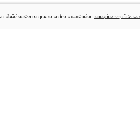
ในการใช้เว็บไซต์ของคุณ คุณสามารถศึกษารายละเอียดได้ที่
เรียนรู้เกี่ยวกับคุกกี้ของเบรา
TOMER CARE
EVEANDBOY MEMBER
 Shopping
Member registration
 store
t us