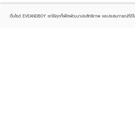
เว็บไซต์ EVEANDBOY เราใช้คุกกี้เพื่อพัฒนาประสิทธิภาพ และประสบการณ์ที่ดี
ABOUT EVEANDBOY
CUS
Brand story
Online
Privacy Policy
Find a
Terms and Conditions
Contac
Sell on EVEANDBOY
Whistleblowing