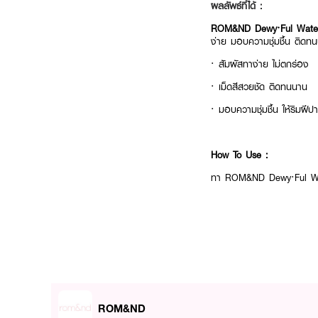
ผลลัพธ์ที่ได้ :
ROM&ND Dewy·Ful Wate
ง่าย มอบความชุ่มชื้น ติดท
· สัมผัสทาง่าย ไม่ตกร่อง
· เม็ดสีสวยชัด ติดทนนาน
· มอบความชุ่มชื้น ให้ริมฝีป
How To Use :
ทา ROM&ND Dewy·Ful Wate
ROM&ND