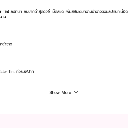
r Tint
ลิปทินท์ ลิปปากฉ่ำสุดดิวอี้ เม็ดสีชัด เพิ่มสีสันเติมความฉ่ำวาวด้วยลิปทินท์เนื้
นนาน
ากฉ่ำวาว
r Tint ทั่วริมฝีปาก
Show More