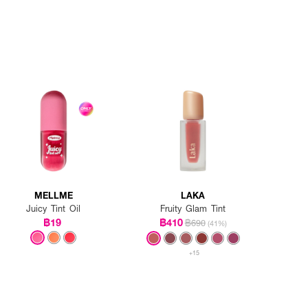
MELLME
LAKA
Juicy Tint Oil
Fruity Glam Tint
฿19
฿410
฿690
(41%)
+15