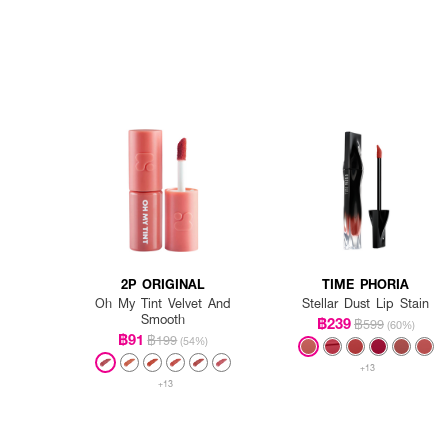
2P ORIGINAL
TIME PHORIA
Oh My Tint Velvet And
Stellar Dust Lip Stain
Smooth
฿239
฿599
(60%)
฿91
฿199
(54%)
+13
+13