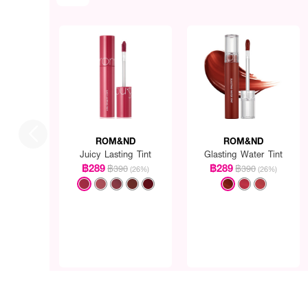
ROM&ND
ROM&ND
Juicy Lasting Tint
Glasting Water Tint
฿289
฿289
฿390
฿390
(26%)
(26%)