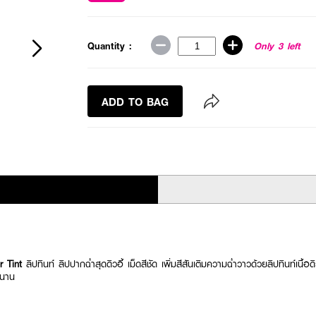
Quantity :
Only 3 left
ADD TO BAG
r Tint
ลิปทินท์ ลิปปากฉ่ำสุดดิวอี้ เม็ดสีชัด เพิ่มสีสันเติมความฉ่ำวาวด้วยลิปทินท์เนื้
นนาน