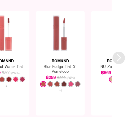
OM&ND
ROM&ND
ROM&ND
ul Water Tint
Blur Fudge Tint 01
NU Zero Cushion
Pomeloco
9
฿569
฿390
฿750
(26%)
(24%)
฿289
฿390
(26%)
+2
+2