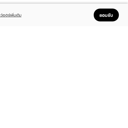
ยอมรับ
ว์เซอร์เพิ่มเติม
FOLLOW US
GET THE APP
Enjoyable, easy, and convenient