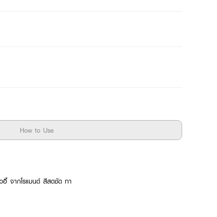
How to Use
อดิวอี้ จากโรแมนด์ สีสดชัด ทา