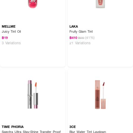
6. Deepen Moor : สีน้ำตาลอมส้มคลาสสิกที่ปิดเสียง
How To Use :
MELLME
LAKA
Juicy Tint Oil
Fruity Glam Tint
ทาในปริมาณปานกลางแล้วเกลี่ยลงบนริมฝีปากโดยทาเป็นชั้นบาง ๆ ให้เท่ากัน
(41%)
฿19
฿410
฿690
3 Variations
21 Variations
TIME PHORIA
3CE
Spectra Ultra Stay-Shine Transfer Proof
Blur Water Tint Laydown