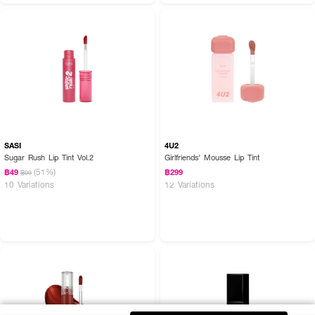
SASI
4U2
Sugar Rush Lip Tint Vol.2
Girlfriends' Mousse Lip Tint
(51%)
฿49
฿299
฿99
10 Variations
12 Variations