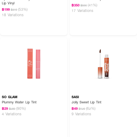
Lip Vinyl
(41%)
฿350
฿590
(53%)
฿199
฿419
17 Variations
18 Variations
SO GLAM
SASI
Plummy Water Lip Tint
Jolly Sweet Lip Tint
(90%)
(62%)
฿29
฿49
฿289
฿129
4 Variations
9 Variations