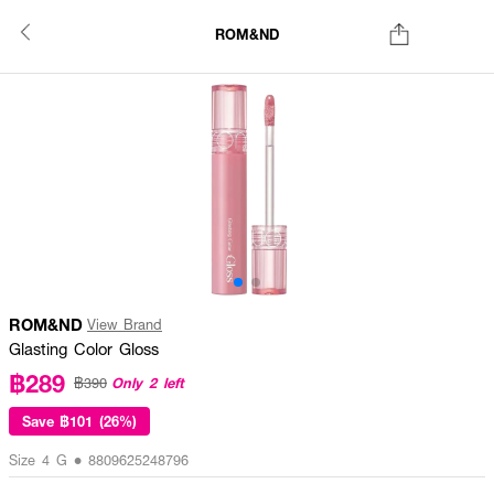
ROM&ND
ROM&ND
View Brand
Glasting Color Gloss
฿289
Only 2 left
฿390
Save
฿101 (26%)
Size 4 G • 8809625248796