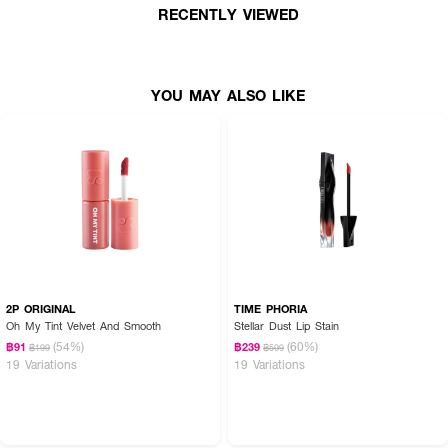
ROM&ND Glasting Color Gloss
ลิปกลอสแวววาวและอวบอิ่มด้วยเฉดสีที่บริสุทธิ์
RECENTLY VIEWED
และชัดเจนเพื่อให้ริมฝีปากดูแวววาวสูง โดดเด่นด้วยเนื้อสัมผัสที่เรียบเนียนและลื่นไห
ลด้วยแว็กซ์ความหนืดสูงและน้ำมันหอมระเหย เพื่อให้ริมฝีปากชุ่มชื้นโดยไม่รู้สึก
เหนียวเหนอะ
· เนื้อบางเบาให้ความฉ่ำวาว ไม่ทำให้ริมฝีปากแห้ง
YOU MAY ALSO LIKE
· กลอสแวววาวและอวบอิ่ม
· ริมฝีปากดูแวววาวสูง
· ริมฝีปากชุ่มชื้นโดยไม่รู้สึกเหนียวเหนอะ
2P ORIGINAL
TIME PHORIA
Oh My Tint Velvet And Smooth
Stellar Dust Lip Stain
(54%)
(60%)
฿91
฿239
฿199
฿599
19 Variations
19 Variations