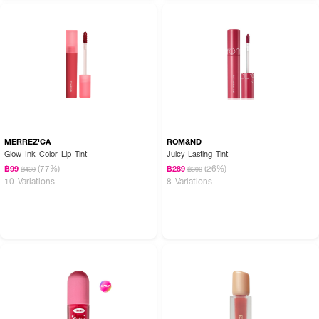
MERREZ'CA
ROM&ND
Glow Ink Color Lip Tint
Juicy Lasting Tint
(77%)
(26%)
฿99
฿289
฿430
฿390
10 Variations
8 Variations
1. Peony Ballet : สีชมพูนู้ดคล้ายนมสตรอเบอร์รี่
2. Nutty Vague : สีเบจนู้ดที่นุ่มนวลและล้ำลึก
3. Rose Finch : สีชมพูกุหลาบอันอบอุ่นมีชีวิตชีวา
4. Grapy Way : สีเบอร์รี่ใบ้อันเงียบสงบ
5. Dim Mauve : สีม่วงอ่อนเข้มจางลง