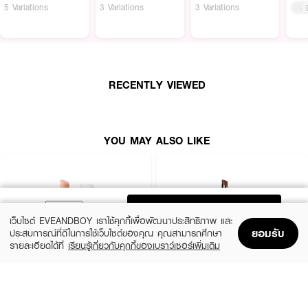
5 Variations
3 Variations
3 Variations
RECENTLY VIEWED
YOU MAY ALSO LIKE
ADD TO BAG
เว็บไซต์ EVEANDBOY เราใช้คุกกี้เพื่อพัฒนาประสิทธิภาพ และ
ยอมรับ
ประสบการณ์ที่ดีในการใช้เว็บไซต์ของคุณ คุณสามารถศึกษา
รายละเอียดได้ที่
เรียนรู้เกี่ยวกับคุกกี้ของเบราว์เซอร์เพิ่มเติม
Home
Home
Promotions
Promotions
Shopping Bag
Shopping Bag
Account
Account
BOBBI BROWN
IN2IT
Extra Lip Tint-Bare Pink
Moisture Bomb Lipstick - MBL01