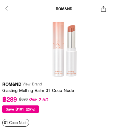
ROM&ND
ROM&ND
View Brand
Glasting Melting Balm 01 Coco Nude
฿289
Only 3 left
฿390
Save
฿101 (26%)
01 Coco Nude