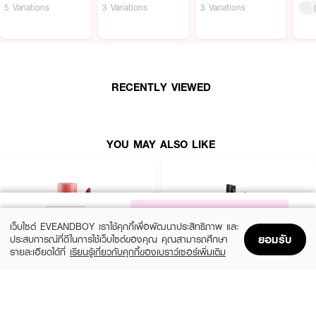
5 Variations
3 Variations
3 Variations
● สีชัด ติดทน: สวยยาวนาน
● เบลอริมฝีปาก: ให้ปากดูเนียนสวย
● FDA Registration no. 11-2-6800041120
● ปริมาณ - 5g
RECENTLY VIEWED
● มีให้เลือก 2 เฉดสี:
* 02 ROSIENTAL
YOU MAY ALSO LIKE
* 07 COOL ROSE UP
NOTIFY ME
เว็บไซต์ EVEANDBOY เราใช้คุกกี้เพื่อพัฒนาประสิทธิภาพ และ
ยอมรับ
ประสบการณ์ที่ดีในการใช้เว็บไซต์ของคุณ คุณสามารถศึกษา
รายละเอียดได้ที่
เรียนรู้เกี่ยวกับคุกกี้ของเบราว์เซอร์เพิ่มเติม
Home
Home
Promotions
Promotions
Shopping Bag
Shopping Bag
Account
Account
2P ORIGINAL
TIME PHORIA
Oh My Tint Velvet And Smooth
Stellar Dust Lip Stain