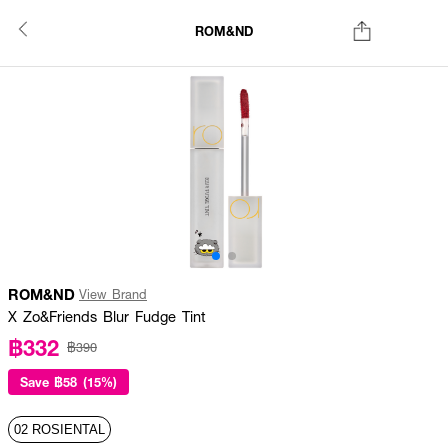
ROM&ND
ROM&ND
View Brand
X Zo&Friends Blur Fudge Tint
฿332
฿390
Save
฿58 (15%)
02 ROSIENTAL