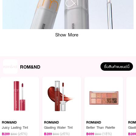
Show More
ROM&ND
ซื้อสินค้าแบรนด์นี้
ผลลัพธ์ที่ได้:
ลิปทินท์เนื้อนุ่มละมุน ให้สีสันชัดเจน ติดทนนาน เกลี่ยง่าย ช่วยเบลอร่องริมฝีปาก
ให้ปากดูสวยสุขภาพดี
ROM&ND
ROM&ND
ROM&ND
ROM
● โรแมน เอ็กซ์ โซแอนด์เฟรนด์ส เบลอ ฟัดจ์ ทินท์
Juicy Lasting Tint
Glasting Water Tint
Better Than Palette
Glas
● เนื้อละมุน: เกลี่ยง่าย ไม่ตกร่อง
(26%)
(26%)
(18%)
฿289
฿289
฿699
฿28
฿390
฿390
฿850