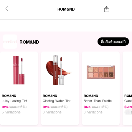
ROM&ND
ROM&ND
ซื้อสินค้าแบรนด์นี้
ROM&ND
ROM&ND
ROM&ND
ROM
Juicy Lasting Tint
Glasting Water Tint
Better Than Palette
Glas
(26%)
(26%)
(18%)
฿289
฿289
฿699
฿28
฿390
฿390
฿850
5 Variations
3 Variations
3 Variations