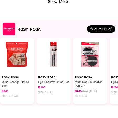
Show More
ROSY ROSA
ซื้อสินค้าแบรนด์นี้
ผลลัพธ์ที่ได้ :
Rosy Rosa Chiffon Touch Sponge Diamond
พัฟฟองน้ำเนื้อชิฟฟ่อนนุ่มฟู
1 ชิ้น เหมาะสำหรับเกลี่ยแป้งตลับ หรือคอนซีลเลอร์ รูปทรงเพชรจึงเก็บราย
ละเอียดได้ทุกมุมบนใบหน้าได้ดี
ROSY ROSA
ROSY ROSA
ROSY ROSA
ROS
Value Sponge House
Eye Shadow Brush Set
Multi Use Foundation
Eyel
• พัฟคุณภาพดีเนื้อนุ่มฟูละมุนผิว
S30P
Puff 2P
฿270
฿18
(16%)
฿240
฿245
฿290
size 10 G
size
• ออกแบบมาให้เข้าถึงผิวได้ทุกซอกทุกมุมบนใบหน้า
size 1 PCS
size 3 G
• เหมาะสำหรับแป้งผสมรองพื้น หรือคอนซีลเลอร์ สามารถใช้ได้ทั้งแห้ง​และชุบน้ำ
เพื่อเพิ่มระดับการปกปิด