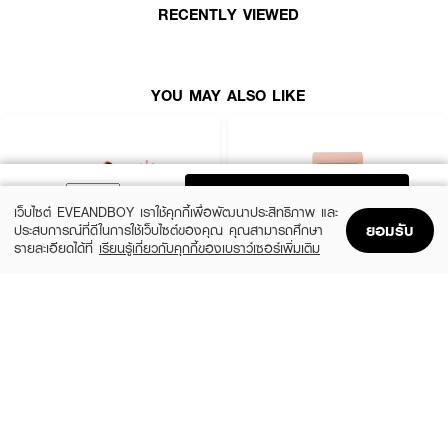
RECENTLY VIEWED
How to Use :
ใช้สำหรับแต่งหน้า
YOU MAY ALSO LIKE
ADD TO BAG
เว็บไซต์ EVEANDBOY เราใช้คุกกี้เพื่อพัฒนาประสิทธิภาพ และ
ยอมรับ
ประสบการณ์ที่ดีในการใช้เว็บไซต์ของคุณ คุณสามารถศึกษา
รายละเอียดได้ที่
เรียนรู้เกี่ยวกับคุกกี้ของเบราว์เซอร์เพิ่มเติม
Home
Home
Promotions
Promotions
Shopping Bag
Shopping Bag
Account
Account
EVEANDBOY BEAUTY
EVEANDBOY BEAUTY
Kabuki Professional Magic Brush
Blender Sponge Nude
(25%)
(25%)
฿299
฿299
฿399
฿399
size 1 PCS
size 0