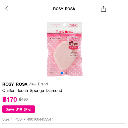
ROSY ROSA
ROSY ROSA
View Brand
Chiffon Touch Sponge Diamond
฿170
฿180
Save
฿10 (6%)
Size 1 PCS • 4901604455547