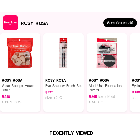
ROSY ROSA
ซื้อสินค้าแบรนด์นี้
ผลลัพธ์ที่ได้ :
Rosy Rosa Double Eyebrow Brush Smudge Type
แปรงเขียนคิ้วแบบสองหัว
ช่วยเพิ่มความสวยเป๊ะ เริ่มด้วยการวาดคิ้วให้คมสวยได้ง่ายๆ
ROSY ROSA
ROSY ROSA
ROSY ROSA
ROS
• แปรงเขียนคิ้วแบบสองหัวดีไซน์เฉียง
Value Sponge House
Eye Shadow Brush Set
Multi Use Foundation
Eyel
S30P
Puff 2P
฿270
฿18
• หัวแปรงแบบปลายตัดช่วยให้สร้างโครงคิ้วได้ง่าย มีมิติ และช่วยเกลี่ยสีคิ้วได้อย่าง
(16%)
฿240
฿245
฿290
size 10 G
size
เป็นธรรมชาติ
size 1 PCS
size 3 G
• หัวแปรงปลายใหญ่ช่วยตกแต่งหัวคิ้วถึงกลางคิ้ว
• หัวแปรงปลายเล็กช่วยแต่งปลายหางคิ้วให้คม
RECENTLY VIEWED
How to Use :