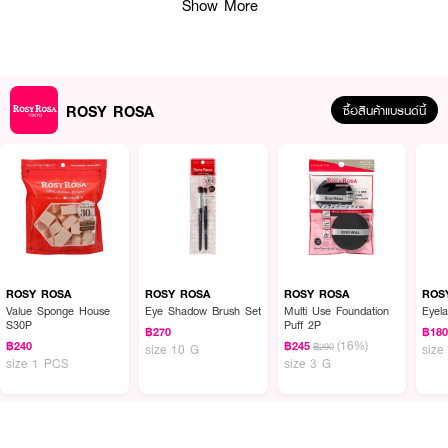
Show More
● ขนแปรง PBT นุ่ม อ่อนโยนต่อผิวเปลือกตา และสามารถล้างทำความสะอาดได้
● รูปทรงแปรง ขนแปรงด้านหน้า/หลังมีความยาวต่างกัน รับกับความโค้งเว้าของ
ใบหน้า
● การใช้งาน เหมาะสำหรับ อายแชโดว์, เฉดจมูก, ไฮไลต์
ROSY ROSA
ซื้อสินค้าแบรนด์นี้
● วัสดุ ขนแปรง: PBT / ด้ามจับ: ABS
● น้ำหนัก/ขนาด 10g / H159 mm
● ปริมาณ - 1 ชิ้น (Full Size)
How To Use :
ROSY ROSA
ROSY ROSA
ROSY ROSA
ROS
● สำหรับอายแชโดว์: ใช้แปรงแตะอายแชโดว์ แล้วเบลนด์ให้เข้ากันบนเปลือกตา
Value Sponge House
Eye Shadow Brush Set
Multi Use Foundation
Eyel
S30P
Puff 2P
● สำหรับเฉดจมูก/ไฮไลต์: ใช้แปรงแตะผลิตภัณฑ์คอนทัวร์/ไฮไลต์ แล้วเกลี่ยเบาๆ ใน
฿270
฿18
(16%)
฿240
฿245
บริเวณที่ต้องการเพิ่มมิติ
฿290
size 10 G
size
size 1 PCS
size 3 G
● การทำความสะอาด: ทำความสะอาดด้วยน้ำยาทำความสะอาดแปรงหรือสบู่อ่อนๆ
ผึ่งในที่ร่มให้แห้ง