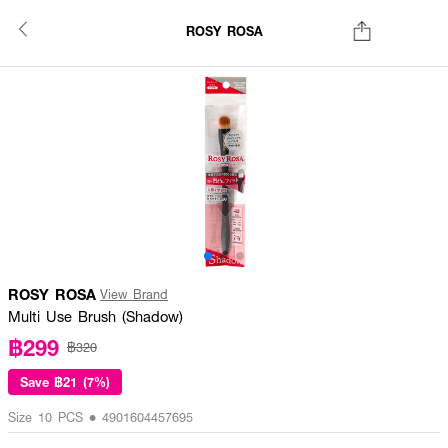
ROSY ROSA
ROSY ROSA
View Brand
Multi Use Brush (Shadow)
฿299
฿320
Save
฿21 (7%)
Size 10 PCS • 4901604457695