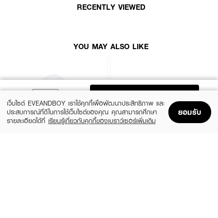
RECENTLY VIEWED
✨ แปรงเดียวครบจบ เนรมิตได้ทุกลุคสวยสะกดสายตา! 👁️
YOU MAY ALSO LIKE
ADD TO BAG
เว็บไซต์ EVEANDBOY เราใช้คุกกี้เพื่อพัฒนาประสิทธิภาพ และ
ยอมรับ
ประสบการณ์ที่ดีในการใช้เว็บไซต์ของคุณ คุณสามารถศึกษา
รายละเอียดได้ที่
เรียนรู้เกี่ยวกับคุกกี้ของเบราว์เซอร์เพิ่มเติม
Home
Home
Promotions
Promotions
Shopping Bag
Shopping Bag
Account
Account
4U2
MEILINDA
Skin Air Cushion Puff
Basic Mini Brush Set (8 Pcs.)
(45%)
(26%)
฿109
฿289
฿199
฿390
size 0.01 G
size 92 G