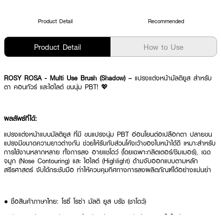
Product Detail
Recommended
Product Detail
How to Use
ROSY ROSA - Multi Use Brush (Shadow) –
แปรงแต่งหน้ามัลติยูส สำหรับ
ตา คอนทัวร์ และไฮไลต์ ขนนุ่ม PBT! 💖
ผลลัพธ์ที่ได้:
แปรงแต่งหน้าแบบมัลติยูส ที่มี ขนแปรงนุ่ม PBT อ่อนโยนต่อเปลือกตา ปลายขน
แปรงมีขนาดความยาวต่างกัน ช่วยให้รับกับส่วนโค้งเว้าของใบหน้าได้ดี เหมาะสำหรับ
การใช้งานหลากหลาย ทั้งการลง อายแชโดว์ (โดยเฉพาะกลิตเตอร์/ชิมเมอร์), เฉด
จมูก (Nose Contouring) และ ไฮไลต์ (Highlight) ด้ามจับออกแบบตามหลัก
สรีรศาสตร์ จับได้กระชับมือ ทำให้ควบคุมทิศทางการลงผลิตภัณฑ์ได้อย่างแม่นยำ
● ชื่อสินค้าภาษาไทย: โรซี่ โรซ่า มัลติ ยูส บรัช (ชาโดว์)
● ลักษณะเด่น แปรงมัลติยูส สำหรับแต่งตา คอนทัวร์จมูก และไฮไลต์