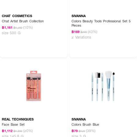
CHAT COSMETICS
SIVANNA
Chat Artist Brush Collection
Colors Beauty Tools Professional Set 5
Pieces
(10%)
฿1,161
฿1,290
(43%)
฿169
฿299
size 500 G
2 Variations
REAL TECHNIQUES
SIVANNA
Face Base Set
Colors Brush Blue
(20%)
(39%)
฿1,112
฿79
฿1,390
฿129
size 145.8 G
size 3 G