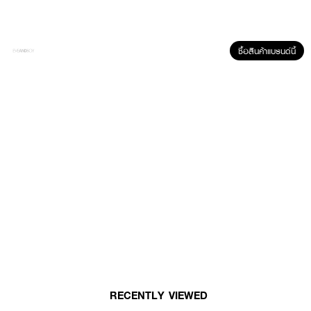
ซื้อสินค้าแบรนด์นี้
ผลลัพธ์ที่ได้ :
Rosy Rosa Point Makeup Brush Set
เซทแปรงแต่งหน้า 2 ชิ้น หัวแปรงแบบ
สองหัว หัวเรียวแหลม เหมาะสำหรับทาอายแชโดว์หรือต้องการปกปิดสิวด้วยคอน
ซีลเลอร์ หัวมน เหมาะสำหรับทาอายแชโดว์แบบฝุ่นหรือต้องการตกแต่งใต้ตา
• สำหรับทาอายแชโดว์ หรือคอนซีลเลอร์
• ใช้งานง่าย พกพาสะดวก
How to Use :
RECENTLY VIEWED
ใช้สำหรับแต่งหน้า