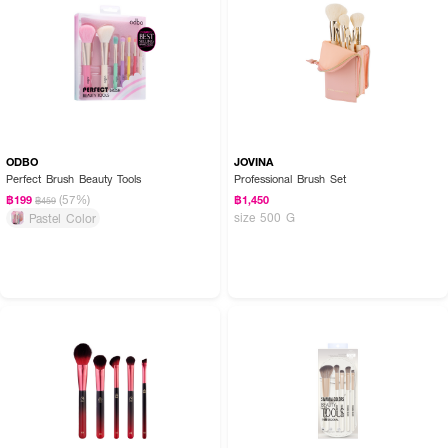
ODBO
JOVINA
Perfect Brush Beauty Tools
Professional Brush Set
(57%)
฿199
฿1,450
฿459
size 500 G
Pastel Color