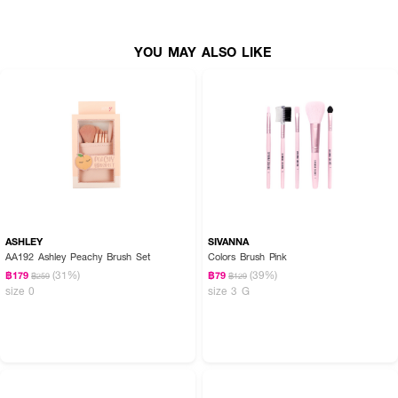
YOU MAY ALSO LIKE
ASHLEY
SIVANNA
AA192 Ashley Peachy Brush Set
Colors Brush Pink
(31%)
(39%)
฿179
฿79
฿259
฿129
size 0
size 3 G