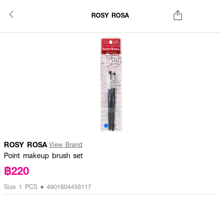
ROSY ROSA
ROSY ROSA
View Brand
Point makeup brush set
฿220
Size 1 PCS • 4901604456117