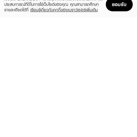
ยอมรับ
ประสบการณ์ที่ดีในการใช้เว็บไซต์ของคุณ คุณสามารถศึกษา
รายละเอียดได้ที่
เรียนรู้เกี่ยวกับคุกกี้ของเบราว์เซอร์เพิ่มเติม
Home
Home
Promotions
Promotions
Shopping Bag
Shopping Bag
Account
Account
ASHLEY
SCBRUSH
AA 216 Soft Pastel Brush
The Moon Makeup Brush Set, 9 pieces
(42%)
(33%)
฿179
฿599
฿309
฿890
2 Variations
size 240 G
LEMON ME
ASHLEY
Fun Play Make Up Brush Set
Strawberry Brush Set
(50%)
(31%)
฿199
฿179
฿398
฿259