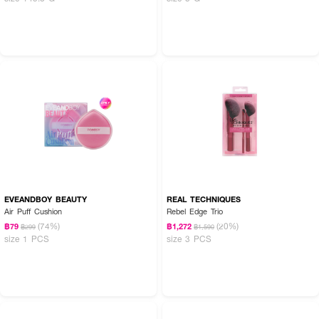
EVEANDBOY BEAUTY
REAL TECHNIQUES
Air Puff Cushion
Rebel Edge Trio
(74%)
(20%)
฿79
฿1,272
฿299
฿1,590
size 1 PCS
size 3 PCS