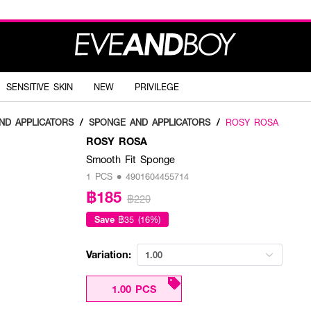
SENSITIVE SKIN
NEW
PRIVILEGE
ND APPLICATORS
/
SPONGE AND APPLICATORS
/
ROSY ROSA
ROSY ROSA
Smooth Fit Sponge
1 PCS • 4901604455714
฿185
฿220
Save
฿35 (16%)
Variation:
1.00
1.00 PCS