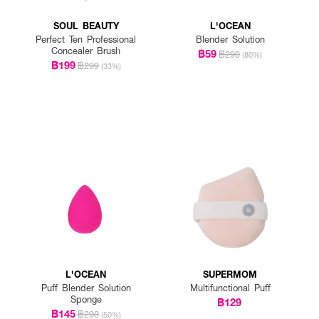
SOUL BEAUTY
L'OCEAN
Perfect Ten Professional
Blender Solution
Concealer Brush
฿59
฿290
(80%)
฿199
฿299
(33%)
L'OCEAN
SUPERMOM
Puff Blender Solution
Multifunctional Puff
Sponge
฿129
฿145
฿290
(50%)