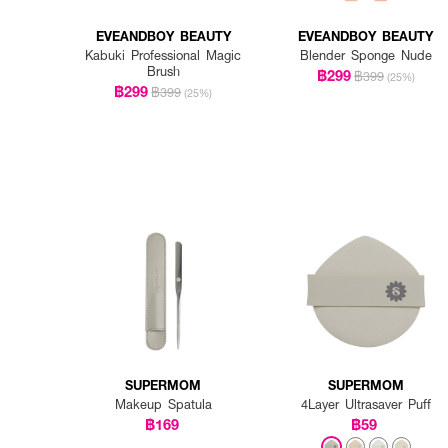
EVEANDBOY BEAUTY
EVEANDBOY BEAUTY
Kabuki Professional Magic
Blender Sponge Nude
Brush
฿299
฿399
(25%)
฿299
฿399
(25%)
SUPERMOM
SUPERMOM
Makeup Spatula
4Layer Ultrasaver Puff
฿169
฿59