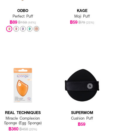
ODBO
KAGE
Perfect Puff
Moji Puff
฿89
฿59
฿159
฿79
(44%)
(25%)
REAL TECHNIQUES
SUPERMOM
Miracle Complexion
Cushion Puff
Sponge (Egg Sponge)
฿59
฿360
฿450
(20%)