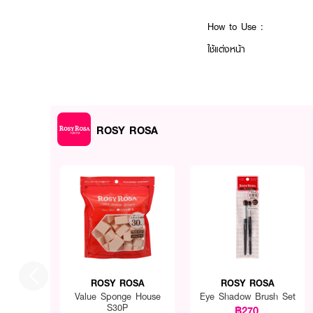
How to Use :
ใช้แต่งหน้า
ROSY ROSA
ROSY ROSA
ROSY ROSA
Value Sponge House
Eye Shadow Brush Set
S30P
฿270