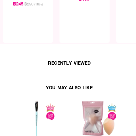
฿245
฿290
(16%)
RECENTLY VIEWED
YOU MAY ALSO LIKE