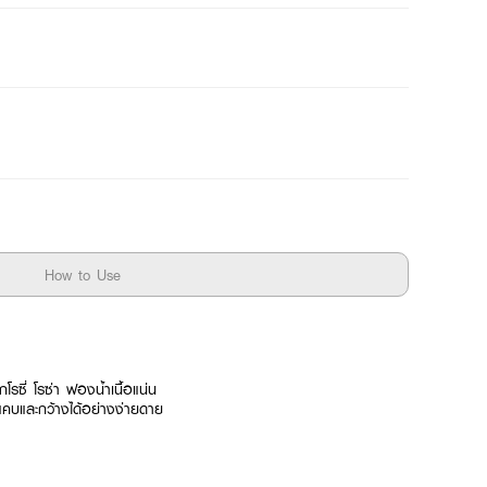
How to Use
ซี่ โรซ่า ฟองน้ำเนื้อแน่น
แคบและกว้างได้อย่างง่ายดาย