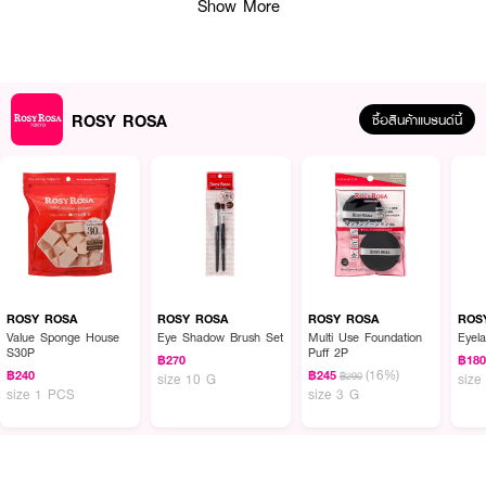
Show More
● Velvet Touch พัฟทำจากผ้ากำมะหยี่คุณภาพสูง มอบสัมผัสนุ่มลื่นไม่บาดผิว
● Long Fiber ขนพัฟมีความยาวช่วยให้จิกแป้งและกระจายแป้งได้สม่ำเสมอ
● Perfect Thickness ความหนาประมาณ 17 มม. ช่วยให้พัฟมีความยืดหยุ่นและ
ROSY ROSA
นุ่มเด้ง
ซื้อสินค้าแบรนด์นี้
● Compact Size เส้นผ่านศูนย์กลาง 60 มม. ขนาดกำลังดี จับถนัดมือและพก
พาสะดวก
● Natural Finish ช่วยให้แป้งเนียนฟิตติดไปกับผิว ดูเป็นธรรมชาติไม่หนาเตอะ
● Great Value บรรจุในแพ็กคุ้มค่าถึง 2 ชิ้น
● Ideal for Loose Powder เหมาะสำหรับใช้กับแป้งฝุ่นหรือแป้งลูสพาวเดอร์
ROSY ROSA
ROSY ROSA
ROSY ROSA
ROS
Value Sponge House
Eye Shadow Brush Set
Multi Use Foundation
Eyel
How To Use:
S30P
Puff 2P
฿270
฿18
(16%)
฿240
฿245
฿290
size 10 G
size
● ใช้พัฟแตะแป้งฝุ่นในปริมาณที่พอเหมาะ
size 1 PCS
size 3 G
● ก่อนใช้ให้เขย่าหรือเคาะพัฟเบาๆ บนหลังมือเพื่อให้แป้งกระจายตัวสม่ำเสมอทั่วพัฟ
● กดพัฟลงบนผิวหน้าอย่างอ่อนโยนให้ทั่วบริเวณที่ต้องการ