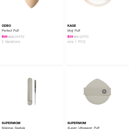
ODBO
KAGE
Perfect Puff
Moji Puff
(44%)
(25%)
฿89
฿59
฿159
฿79
5 Variations
size 1 PCS
SUPERMOM
SUPERMOM
Makeup Spatula
4Layer Ultrasaver Puff