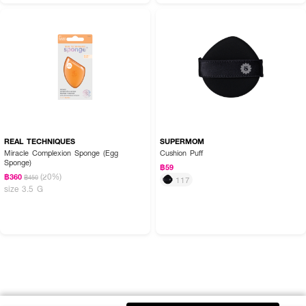
REAL TECHNIQUES
SUPERMOM
Miracle Complexion Sponge (Egg
Cushion Puff
Sponge)
฿59
(20%)
฿360
฿450
117
size 3.5 G