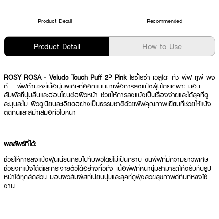
Product Detail
Recommended
Product Detail
How to Use
ROSY ROSA - Veludo Touch Puff 2P Pink
โรซี่โรซ่า เวลูโดะ ทัช พัฟ ทูพี พิง
ก์ – พัฟกำมะหยี่เนื้อนุ่มพิเศษที่ออกแบบมาเพื่อการลงแป้งฝุ่นโดยเฉพาะ มอบ
สัมผัสที่นุ่มลื่นและอ่อนโยนต่อผิวหน้า ช่วยให้การลงแป้งเป็นเรื่องง่ายและได้ลุคที่ดู
ละมุนละไม ผิวดูเนียนละเอียดอย่างเป็นธรรมชาติด้วยพัฟคุณภาพเยี่ยมที่ช่วยให้แป้ง
ติดทนและสม่ำเสมอทั่วใบหน้า
ผลลัพธ์ที่ได้:
ช่วยให้การลงแป้งฝุ่นเนียนกริบไปกับผิวโดยไม่เป็นคราบ ขนพัฟที่มีความยาวพิเศษ
ช่วยจิกแป้งได้ดีและกระจายตัวได้อย่างทั่วถึง เนื้อพัฟที่หนานุ่มสามารถโค้งรับกับรูป
หน้าได้ทุกสัดส่วน มอบผิวสัมผัสที่เนียนนุ่มและลุคที่ดูฟุ้งสวยสุขภาพดีทันทีหลังใช้
งาน
● โรซี่โรซ่า เวลูโดะ ทัช พัฟ ทูพี พิงก์