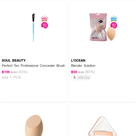
SOUL BEAUTY
L'OCEAN
Perfect Ten Professional Concealer Brush
Blender Solution
(33%)
(80%)
฿199
฿59
฿299
฿290
size 1 PCS
#W102