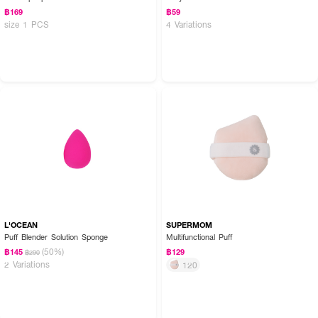
฿169
฿59
size 1 PCS
4 Variations
L'OCEAN
SUPERMOM
Puff Blender Solution Sponge
Multifunctional Puff
(50%)
฿145
฿129
฿290
2 Variations
120