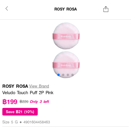
ROSY ROSA
ROSY ROSA
View Brand
Veludo Touch Puff 2P Pink
฿199
Only 3 left
฿220
Save
฿21 (10%)
Size 5 G • 4901604458463