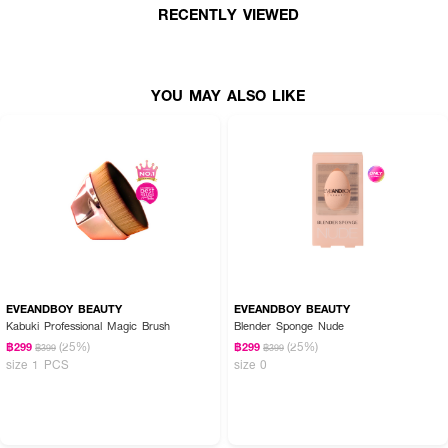
● สามารถใช้กดซับเบาๆ บริเวณที่ต้องการความแมตต์เป็นพิเศษ
RECENTLY VIEWED
Active Ingredients:
YOU MAY ALSO LIKE
(ผลิตภัณฑ์ประเภทอุปกรณ์แต่งหน้า ไม่มีส่วนผสมของสารสกัด)
FAQ:
● ใช้กับแป้งพัฟผสมรองพื้นได้ไหมคะ? จริงๆ รุ่นนี้ออกแบบมาให้ใช้คู่กับแป้งฝุ่นได้ดี
ที่สุดค่ะ แต่ถ้าจะใช้กับแป้งอัดแข็งก็สามารถทำได้เพื่อให้ได้ลุคที่ดูบางเบาและนวลเนียน
กว่าการใช้พัฟฟองน้ำปกติค่ะ
● ทำความสะอาดยังไงดีคะ? สามารถล้างด้วยน้ำสบู่อ่อนๆ หรือน้ำยาล้างพัฟโดย
เฉพาะ บีบเบาๆ ให้สะอาดแล้วตากในที่ร่มจนแห้งสนิท เพื่อรักษาความนุ่มของขน
กำมะหยี่ค่ะ
EVEANDBOY BEAUTY
EVEANDBOY BEAUTY
Kabuki Professional Magic Brush
Blender Sponge Nude
● พัฟนุ่มมากไหมคะ? นุ่มมากค่ะ ด้วยความหนาถึง 17 มม. และขนกำมะหยี่ที่ละเอียด
ทำให้สัมผัสบนหน้านุ่มนวลเหมือนไม่ได้ใช้แรงกดเลยค่ะ
(25%)
(25%)
฿299
฿299
฿399
฿399
size 1 PCS
size 0
เกลี่ยแป้งให้เนียนนุ่ม สัมผัสละมุนดุจกำมะหยี่ 🧸💖 ผิวสวยเนียนละเอียด มั่นใจไป
กับ ROSY ROSA