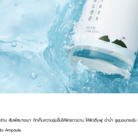
ร้าน สัมผัสบางเบา กักเก็บความชุ่มชื้นให้ผิวยาวนาน ให้ผิวอิ่มฟู ฉ่ำน้ำ รูขุมขนกระชับ
do Ampoule