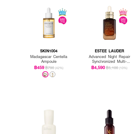
How to Use :
บีบแอมพูลจากดรอปเปอร์ลงบน
SKIN1004
ESTEE LAUDER
Madagascar Centella
Advanced Night Repair
Ampoule
Synchronized Multi-
Recovery Complex
฿459
฿4,590
฿790
฿5,100
(42%)
(10%)