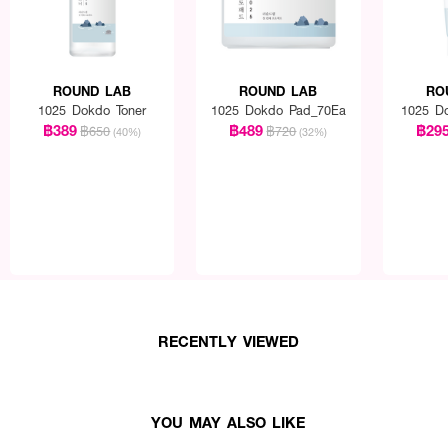
ROUND LAB
ROUND LAB
RO
1025 Dokdo Toner
1025 Dokdo Pad_70Ea
1025 Do
฿389
฿489
฿29
฿650
฿720
(40%)
(32%)
RECENTLY VIEWED
YOU MAY ALSO LIKE