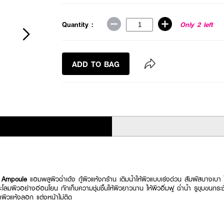
Quantity :
Only 2 left
ADD TO BAG
 Ampoule
แอมพลูผิวฉ่ำเด้ง กู้ผิวแห้งกร้าน เติมน้ำให้ผิวแบบเร่งด่วน สัมผัสบางเบา ไ
ลมผิวอย่างอ่อนโยน กักเก็บความชุ่มชื้นให้ผิวยาวนาน ให้ผิวอิ่มฟู ฉ่ำน้ำ รูขุมขน
วแห้งลอก แต่งหน้าไม่ติด