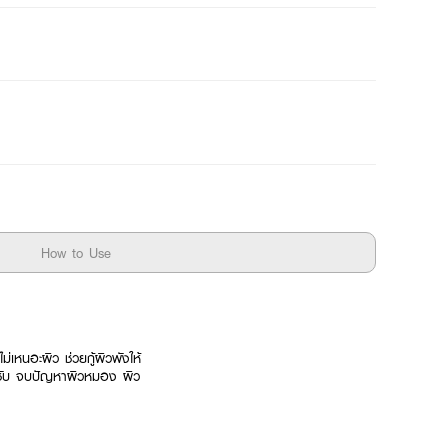
How to Use
ม่เหนอะผิว ช่วยกู้ผิวพังให้
กระชับ จบปัญหาผิวหมอง ผิว