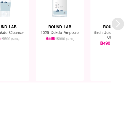
UND LAB
ROUND LAB
ROUND LAB
kdo Cleanser
1025 Dokdo Ampoule
Birch Juice Moisturizi
Cleanser
5
฿599
฿590
฿990
(50%)
(39%)
฿490
฿590
(17%)