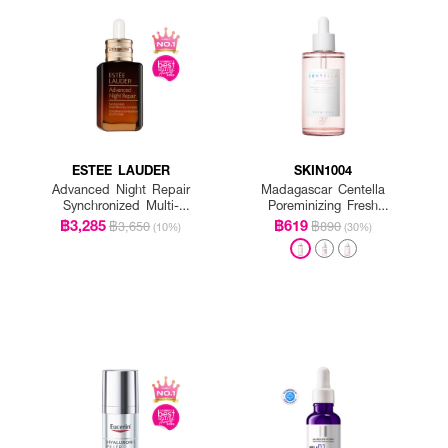
ฝ่ามือ ทาลงบนผิวอย่างเบามือให้เนื้อแอมพูลซึมเข้าผิว ใช้เป็นขั้นตอนหลังจากโทน
ESTEE LAUDER
SKIN1004
Advanced Night Repair
Madagascar Centella
Synchronized Multi-
Poreminizing Fresh
Recovery Complex
Ampoule
฿3,285
฿619
฿3,650
฿890
(10%)
(30%)