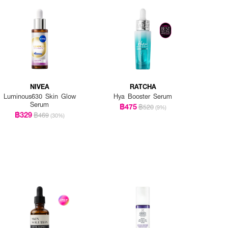
เนอร์
NIVEA
RATCHA
Luminous630 Skin Glow
Hya Booster Serum
Serum
฿475
฿520
(9%)
฿329
฿469
(30%)