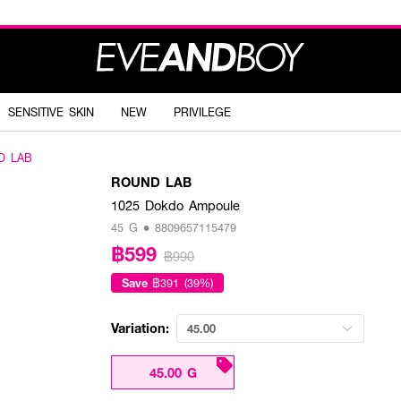
SENSITIVE SKIN
NEW
PRIVILEGE
D LAB
ROUND LAB
1025 Dokdo Ampoule
45 G • 8809657115479
฿599
฿990
Save
฿391 (39%)
Variation:
45.00
45.00 G