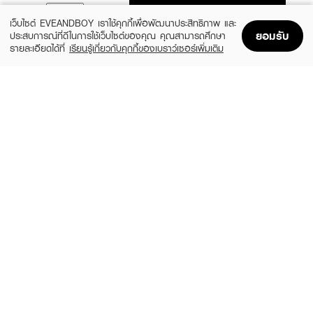
ADD TO BAG
เว็บไซต์ EVEANDBOY เราใช้คุกกี้เพื่อพัฒนาประสิทธิภาพ และ
ยอมรับ
ประสบการณ์ที่ดีในการใช้เว็บไซต์ของคุณ คุณสามารถศึกษา
รายละเอียดได้ที่
เรียนรู้เกี่ยวกับคุกกี้ของเบราว์เซอร์เพิ่มเติม
Home
Home
Promotions
Promotions
Shopping Bag
Shopping Bag
Account
Account
MAC
SOFTYMO
Hyper Real Fresh Canvas Cleansing Oil
Speedy Cleansing Oil Refill
(10%)
(11%)
฿2,025
฿250
฿2,250
฿280
size 200 ML
size 210 ML
SKINTIFIC
COMMON GROUND