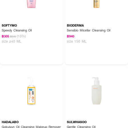
SOFTYMO
BIODERMA
Speedy Cleansing Oil
Sensibio Micellar Cleansing Oil
(10%)
฿305
฿940
฿340
size 240 ML
size 150 ML
HADALABO
SULWHASOO
Gokujyun Oil Cleansing Makeup Remover
Gentle Cleansing Oil