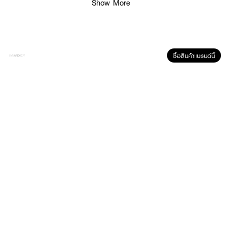
Show More
ซื้อสินค้าแบรนด์นี้
ผลลัพธ์ที่ได้ :
คลีนซิ่งออยล์ช่วยเติมพลังความสดชื่นให้กับผิว มอบความเบาสบาย ไม่ทิ้งสิ่ง
ตกค้าง เสริมสร้างผิวให้แข็งแรง ด้วยส่วนผสมของDeep Sea Water หรือทะเล
น้ำลึก และสารสกัดน้ำมันจากธรรมชาติมากมายหลายชนิดที่เต็มเปี่ยมไปด้วยความ
อ่อนโยน พร้อมขจัดสิ่งสกปรก ความมันส่วนเกินเผยผิวชุ่มชื้นและสดชื่นหลังล้าง
ออก
· ROUND LAB 1025 Dokdo Cleansing Oil