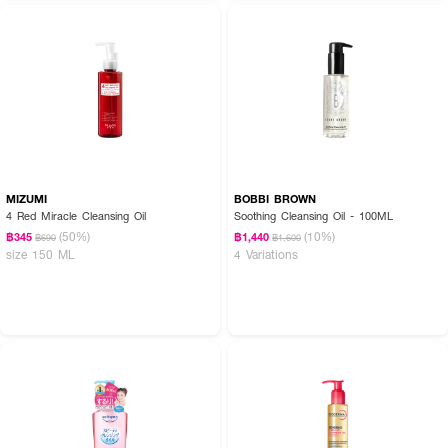
How to Use :
ปั๊มลงใส่มือในปริมาณที่พอดีนวดบนใบหน้าที่แห้งให้ทั่ว เพื่อขจัดเครื่องสำอาง สิ่ง
MIZUMI
BOBBI BROWN
สกปรกต่างๆ และใช้น้ำเพียงเล็กน้อยนวดบนหน้าให้เนื้อออยล์เปลี่ยนเป็นน้ำนม จาก
4 Red Miracle Cleansing Oil
Soothing Cleansing Oil - 100ML
นั้นจึงล้างหน้าด้วยน้ำอุ่นให้สะอาด
(50%)
(10%)
฿345
฿1,440
฿690
฿1,600
size 150 ML
4 Variations