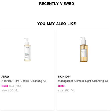
RECENTLY VIEWED
· ออยล์เนื้อบางเบา เมื่อสัมผัสกับน้ำจะกลายเป็นเนื้อน้ำนม
· Deep Sea Water ช่วยในการรักษาสมดุลของความชุ่มชื้น
· Evening Primrose Oil น้ำมันที่มีความสบายผิว และช่วยให้ผิวผ่อนคลาย​
YOU MAY ALSO LIKE
· ช่วยทำความสะอาดฝุ่น หรือสิ่งสกปรกอนุภาคขนาดเล็กได้ดี
· ทำความสะอาดเครื่องสำอาง กันแดด มลภาวะต่างๆ
ANUA
SKIN1004
Heartleaf Pore Control Cleansing Oil
Madagascar Centella Light Cleansing Oil
(19%)
฿660
฿890
฿810
size 200 ML
size 200 ML