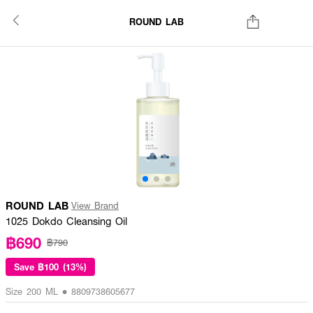
ROUND LAB
ROUND LAB
View Brand
1025 Dokdo Cleansing Oil
฿690
฿790
Save
฿100 (13%)
Size 200 ML • 8809738605677