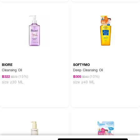
BIORE
SOFTYMO
Cleansing Oil
Deep Cleansing Oil
(15%)
(10%)
฿322
฿305
฿379
฿340
size 230 ML
size 240 ML