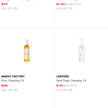
(10%)
฿470
฿1,350
฿1,500
size 200 ML
size 200 ML
MANYO FACTORY
LIFEFORD
Pure Cleansing Oil
Paris Deep Cleansing Oil
(50%)
฿990
฿149
฿299
size 200 ML
size 100 ML