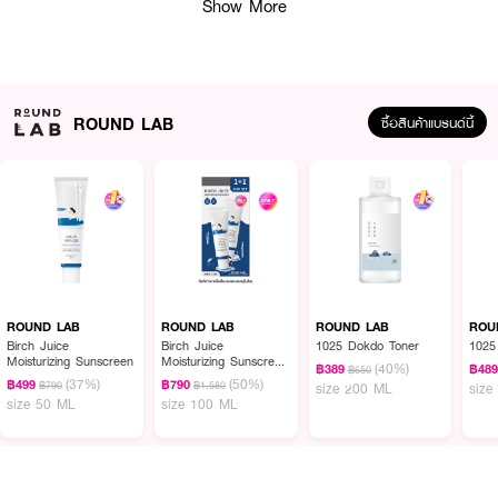
Show More
ROUND LAB
ซื้อสินค้าแบรนด์นี้
ผลลัพธ์ที่ได้:
ROUND LAB Pine Calming Cica Toner มอบความชุ่มชื้นทันทีหลังการใช้ ช่วย
ฟื้นฟูผิวที่อ่อนแอจากมลภาวะและอากาศแห้ง ด้วย PINE CICA ACTIVER ซึ่ง
ROUND LAB
ROUND LAB
ROUND LAB
ROU
ประกอบด้วยสารสกัดจากใบสน ไกลโคโปรตีนจากพืช และ CICA 5 ชนิด ทำให้ผิว
Birch Juice
Birch Juice
1025 Dokdo Toner
1025
Moisturizing Sunscreen
Moisturizing Sunscreen
รู้สึกเย็นสบาย ลดรอยแดงและการอักเสบ เสริมเกราะป้องกันผิวให้แข็งแรง พร้อม
(40%)
฿389
฿48
฿650
Duo Set
(37%)
(50%)
LHA ที่ช่วยขจัดเซลล์ผิวเสื่อมสภาพและสิ่งสกปรกอย่างอ่อนโยน โทนเนอร์นี้ยัง
฿499
฿790
฿790
฿1,580
size 200 ML
size
size 50 ML
size 100 ML
ช่วยปรับสมดุลความมันบนใบหน้า ทำให้ผิวกระจ่างใสและเรียบเนียนขึ้น เหมาะสำหรับ
ทุกสภาพผิว โดยเฉพาะผิวแพ้ง่ายและผิวระคายเคืองง่าย
· ราวด์แล็บ ไพน์ คาล์มมิ่ง ซิก้า โทนเนอร์
· ปลอบประโลมผิวที่อักเสบและระคายเคืองทันที