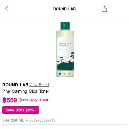
ROUND LAB
ROUND LAB
View Brand
Pine Calming Cica Toner
฿559
Only 1 left
฿920
Save
฿361 (39%)
Size 250 ML • 8809783326718