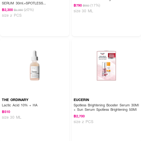
SERUM 30ml.+SPOTLESS
(17%)
฿790
฿950
BRIGHTENING CLEANSING FOAM 150G
(20%)
฿2,300
฿2,880
size 30 ML
size 2 PCS
THE ORDINARY
EUCERIN
Lactic Acid 10% + HA
Spotless Brightening Booster Serum 30Ml
+ Sun Serum Spotless Brightening 50Ml
฿510
฿2,700
size 30 ML
size 2 PCS