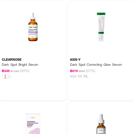
How to Use:
· หลังการทำความสะอาดผิวหน้า หยดเซรั่มลงบนฝ่ามือหรือใบหน้าโดยตรง
· เกลี่ยให้ทั่วใบหน้าและลำคอ พร้อมตบเบาๆ เพื่อการซึมซาบที่ดียิ่งขึ้น
· ใช้เป็นประจำ เช้า-เย็น เพื่อผลลัพธ์ที่ชัดเจนยิ่งขึ้น
CLEARNOSE
AXIS-Y
Dark Spot Bright Serum
Dark Spot Correcting Glow Serum
(50%)
(37%)
฿549
฿619
฿1,090
฿990
(คำแนะนำ: ควรใช้ควบคู่กับครีมกันแดดในตอนเช้าเพื่อปกป้องผิวและคงความกระจ่าง
size 50 ML
-
ใส)