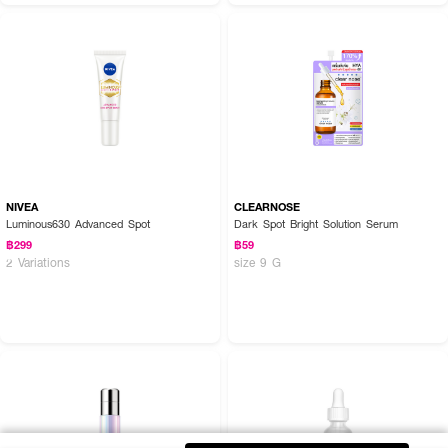
NIVEA
CLEARNOSE
Luminous630 Advanced Spot
Dark Spot Bright Solution Serum
฿299
฿59
2 Variations
size 9 G