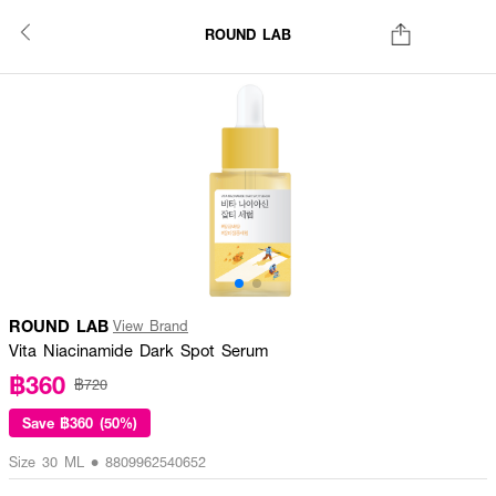
ROUND LAB
ROUND LAB
View Brand
Vita Niacinamide Dark Spot Serum
฿360
฿720
Save
฿360 (50%)
Size 30 ML • 8809962540652