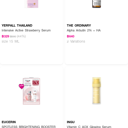
YERPALL THAILAND
THE ORDINARY
Intensive Active Strawberry Serum
Alpha Arbutin 2% + HA
(44%)
฿329
฿640
฿590
size 15 ML
2 Variations
EUCERIN
INGU
SPOTLESS BRIGHTENING BOOSTER
Vitamin C AOX Glowing Serum