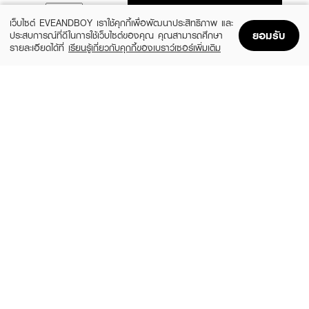
ADD TO BAG
เว็บไซต์ EVEANDBOY เราใช้คุกกี้เพื่อพัฒนาประสิทธิภาพ และ
ยอมรับ
ประสบการณ์ที่ดีในการใช้เว็บไซต์ของคุณ คุณสามารถศึกษา
รายละเอียดได้ที่
เรียนรู้เกี่ยวกับคุกกี้ของเบราว์เซอร์เพิ่มเติม
Home
Home
Promotions
Promotions
Shopping Bag
Shopping Bag
Account
Account
CLINIQUE
PLANTNERY
Even Better Clinical Dark Spot Clearing
Pomegranate Intense Serum
Serum 30ML/1FLOZ
(13%)
฿199
฿229
(10%)
฿3,015
฿3,350
size 30 ML
2 Variations
PURICAS
EUCERIN