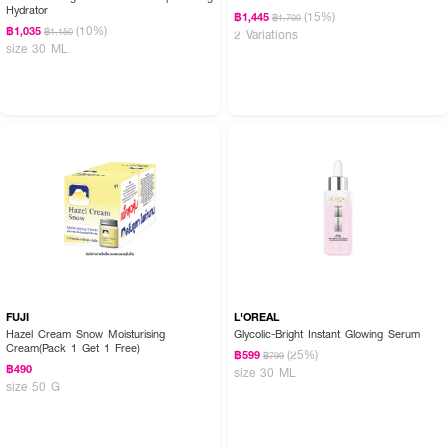
Hydrator
(15%)
฿1,445
฿1,700
(10%)
฿1,035
฿1,150
2 Variations
size 30 ML
FUJI
L'OREAL
Hazel Cream Snow Moisturising
Glycolic-Bright Instant Glowing Serum
Cream(Pack 1 Get 1 Free)
(25%)
฿599
฿799
฿490
size 30 ML
size 50 G