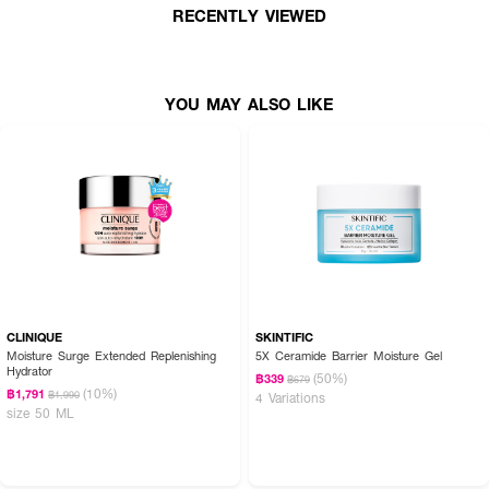
RECENTLY VIEWED
YOU MAY ALSO LIKE
CLINIQUE
SKINTIFIC
Moisture Surge Extended Replenishing
5X Ceramide Barrier Moisture Gel
Hydrator
(50%)
฿339
฿679
(10%)
฿1,791
฿1,990
4 Variations
size 50 ML