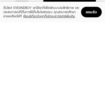
ADD TO BAG
เว็บไซต์ EVEANDBOY เราใช้คุกกี้เพื่อพัฒนาประสิทธิภาพ และ
ยอมรับ
ประสบการณ์ที่ดีในการใช้เว็บไซต์ของคุณ คุณสามารถศึกษา
รายละเอียดได้ที่
เรียนรู้เกี่ยวกับคุกกี้ของเบราว์เซอร์เพิ่มเติม
Home
Home
Promotions
Promotions
Shopping Bag
Shopping Bag
Account
Account
CLINIQUE
CLEARNOSE
MS 100H Auto-Rpl Hydrtr
Moist Skin Barrier Moisturizing Gel Facial
(10%)
(49%)
฿495
฿509
฿550
฿999
size 15 ML
size 120 ML
FUJI
SKINTIFIC