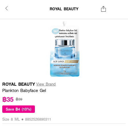
ROYAL BEAUTY
ROYAL BEAUTY
View Brand
Plankton Babyface Gel
฿35
฿39
Save
฿4 (10%)
Size 8 ML • 8852526890311