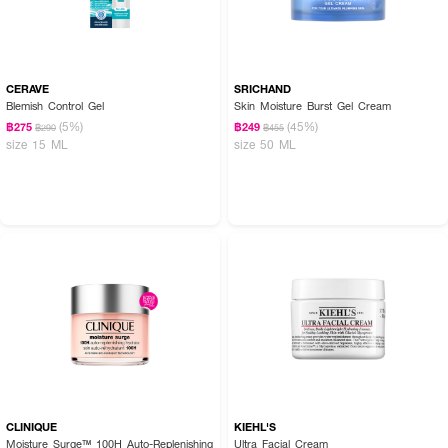
CERAVE
SRICHAND
Blemish Control Gel
Skin Moisture Burst Gel Cream
(5%)
(45%)
฿275
฿249
฿290
฿455
size 15 ML
size 50 ML
CLINIQUE
KIEHL'S
Moisture Surge™ 100H Auto-Replenishing
Ultra Facial Cream