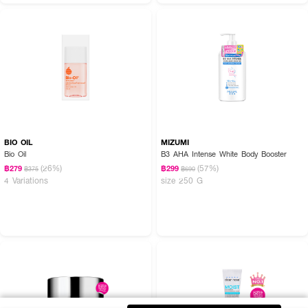
BIO OIL
MIZUMI
Bio Oil
B3 AHA Intense White Body Booster
(26%)
(57%)
฿279
฿299
฿375
฿690
4 Variations
size 250 G