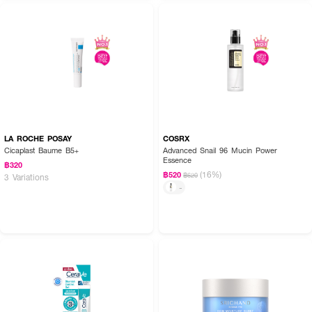
LA ROCHE POSAY
COSRX
Cicaplast Baume B5+
Advanced Snail 96 Mucin Power
Essence
฿320
(16%)
฿520
฿620
3 Variations
-