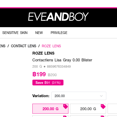
SENSITIVE SKIN
NEW
PRIVILEGE
ENS
/
CONTACT LENS
/
ROZE LENS
ROZE LENS
Contactlens Lisa Gray 0.00 Blister
200 G • 8859676334849
฿199
฿290
Save
฿91 (31%)
Variation:
200.00
200.00 G
200.00 G