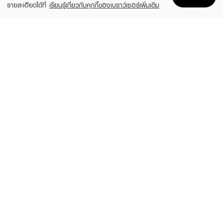
รายละเอียดได้ที่
เรียนรู้เกี่ยวกับคุกกี้ของเบราว์เซอร์เพิ่มเติม
Home
Home
Promotions
Promotions
Shopping Bag
Shopping Bag
Account
Account
GLAM CONTACT LENS
GLAM CONTACT LENS
NO.1 Hazel
Nature Brown 0.00
฿390
฿390
26 Variations
26 Variations
MAYA CONTACT LENS
LOVELY CONTACT LENS
Contactlens Supassara Gray 0.00 Blister
Peony Brown 0.00 Blister
(66%)
฿299
฿99
฿290