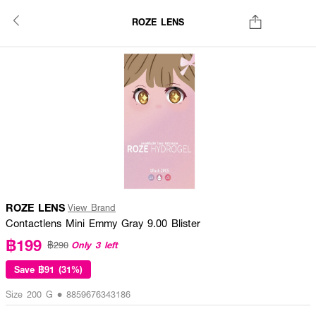
ROZE LENS
ROZE LENS
View Brand
Contactlens Mini Emmy Gray 9.00 Blister
฿199
Only 3 left
฿290
Save
฿91 (31%)
Size 200 G • 8859676343186