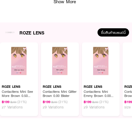
Show More
· เหมาะสำหรับ : ผู้ที่มีสายตาสั้น ต้องการคอนแทคเลนส์สวยธรรมชาติ ใส่สบาย
ตลอดวัน
· FDA Registration No. : 66-2-2-2-0001213
ROZE LENS
ซื้อสินค้าแบรนด์นี้
How To Use :
ล้างมือให้สะอาดและเช็ดมือให้แห้ง คีบคอนแทคเลนส์ วางบนนิ้ว ตรวจสอบความ
ถูกต้อง และใส่คอนแทคเลนส์ที่ลูกตา
ROZE LENS
ROZE LENS
ROZE LENS
ROZ
Contactlens Mini See
Contactlens Mini Glitter
Contactlens Mini
Conta
More Brown 0.50
Brown 0.00 Blister
Emmy Brown 0.00
Brown
Blister
Blister
(31%)
(31%)
(31%)
฿199
฿199
฿199
฿19
฿290
฿290
฿290
27 Variations
29 Variations
29 Variations
size