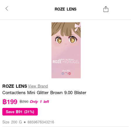
ROZE LENS
ROZE LENS
View Brand
Contactlens Mini Glitter Brown 9.00 Blister
฿199
Only 1 left
฿290
Save
฿91 (31%)
Size 200 G • 8859676343216