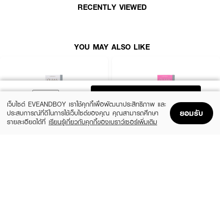
RECENTLY VIEWED
YOU MAY ALSO LIKE
ADD TO BAG
เว็บไซต์ EVEANDBOY เราใช้คุกกี้เพื่อพัฒนาประสิทธิภาพ และ
ยอมรับ
ประสบการณ์ที่ดีในการใช้เว็บไซต์ของคุณ คุณสามารถศึกษา
รายละเอียดได้ที่
เรียนรู้เกี่ยวกับคุกกี้ของเบราว์เซอร์เพิ่มเติม
Home
Home
Promotions
Promotions
Shopping Bag
Shopping Bag
Account
Account
GLAM CONTACT LENS
GLAM CONTACT LENS
NO.1 Hazel
Nature Brown 0.00
฿390
฿390
26 Variations
26 Variations