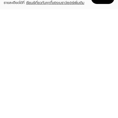
รายละเอียดได้ที่
เรียนรู้เกี่ยวกับคุกกี้ของเบราว์เซอร์เพิ่มเติม
Home
Home
Promotions
Promotions
Shopping Bag
Shopping Bag
Account
Account
GLAM CONTACT LENS
GLAM CONTACT LENS
NO.1 Hazel
Nature Brown 0.00
฿390
฿390
26 Variations
26 Variations
MAYA CONTACT LENS
LOVELY CONTACT LENS
Contactlens Supassara Gray 0.00 Blister
Peony Brown 0.00 Blister
(66%)
฿299
฿99
฿290