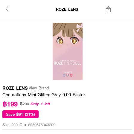
ROZE LENS
ROZE LENS
View Brand
Contactlens Mini Glitter Gray 9.00 Blister
฿199
Only 1 left
฿290
Save
฿91 (31%)
Size 200 G • 8859676343209