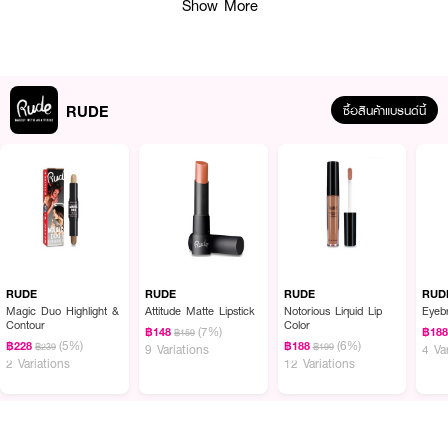
Show More
RUDE
ซื้อสินค้าแบรนด์นี้
ผลลัพธ์ที่ได้ :
RUDE Mentos Face Brush Set
เซ็ตแปรงหน้า 5 ชิ้น 5 สี ลิมิเต็ดเอดิชั่นจากเม
นทอส น่ารักมากๆ
• ขนแปรงนุ่มสุดๆ สีแปรงคิ้วมาก
RUDE
RUDE
RUDE
RUD
• ด้ามจับกระชับ จับถนัดมือ
Magic Duo Highlight &
Attitude Matte Lipstick
Notorious Liquid Lip
Eyeb
Contour
Color
(7%)
฿148
฿18
• ขนาด 200 g.
฿159
(5%)
(6%)
฿228
฿188
฿239
฿199
9 Variations
4 Va
2 Variations
12 Variations