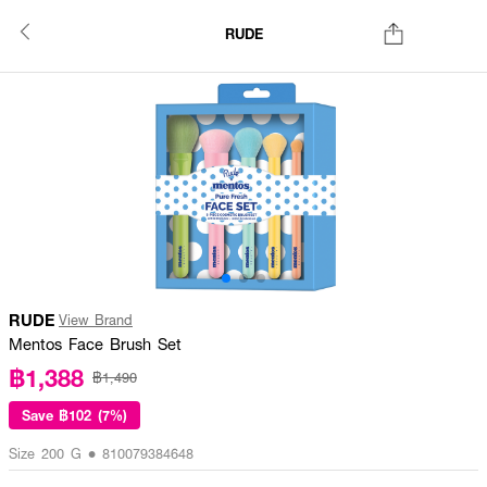
RUDE
RUDE
View Brand
Mentos Face Brush Set
฿1,388
฿1,490
Save
฿102 (7%)
Size 200 G • 810079384648