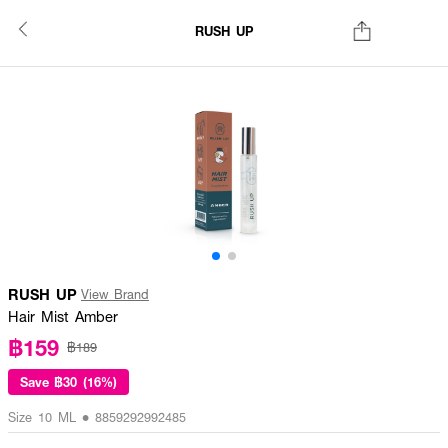
RUSH UP
RUSH UP
View Brand
Hair Mist Amber
฿159
฿189
Save
฿30 (16%)
Size 10 ML • 8859292992485