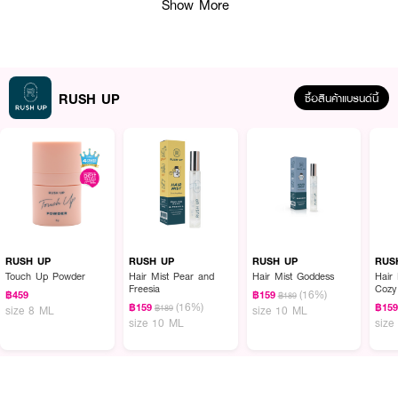
Show More
RUSH UP
ซื้อสินค้าแบรนด์นี้
ผลลัพธ์ที่ได้ :
RUSH UP Hair Mist Amber สเปรย์น้ำหอมบำรุงเส้นผม กลิ่นแอมเบอร์ ที่มา
พร้อมการบำรุงเส้นผมจากสารสกัดธรรมชาติ ช่วยลดอาการคันบนหนังศีรษะ ให้
RUSH UP
RUSH UP
RUSH UP
RUS
กลิ่นหอมที่แสนจะคลาสสิค ด้วยความอบอุ่นนุ่มลึกในแบบ Woody ช่วยเสริมสร้าง
Touch Up Powder
Hair Mist Pear and
Hair Mist Goddess
Hair
Freesia
Cozy
สุนทรียภาพทางอารมณ์ได้เป็นอย่างดี
(16%)
฿459
฿159
฿189
(16%)
฿159
฿15
฿189
size 8 ML
size 10 ML
size 10 ML
size