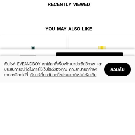
RECENTLY VIEWED
YOU MAY ALSO LIKE
ADD TO BAG
เว็บไซต์ EVEANDBOY เราใช้คุกกี้เพื่อพัฒนาประสิทธิภาพ และ
ยอมรับ
ประสบการณ์ที่ดีในการใช้เว็บไซต์ของคุณ คุณสามารถศึกษา
รายละเอียดได้ที่
เรียนรู้เกี่ยวกับคุกกี้ของเบราว์เซอร์เพิ่มเติม
Home
Home
Promotions
Promotions
Shopping Bag
Shopping Bag
Account
Account
GATSBY
HAIR IT
Sea Salt Spray Volume Mat
Heat & Sun Protection Shiny Spray
(9%)
฿189
฿199
฿219
size 145 ML
size 100 G