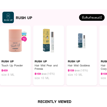
RUSH UP
ซื้อสินค้าแบรนด์นี้
ผลลัพธ์ที่ได้ :
สเปรย์น้ำหอมบำรุงเส้นผม
RUSH UP Hair Mist English Pear and Freesia
ให้กลิ่นหอมหวานอย่างลงตัวระหว่างลูกแพร์และดอกฟรีเซียร์
RUSH UP
RUSH UP
RUSH UP
RUS
Touch Up Powder
Hair Mist Pear and
Hair Mist Goddess
Hair
Freesia
Cozy
(16%)
฿459
฿159
฿189
(16%)
฿159
฿15
฿189
size 8 ML
size 10 ML
size 10 ML
size
RECENTLY VIEWED