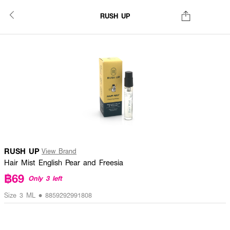
RUSH UP
RUSH UP
View Brand
Hair Mist English Pear and Freesia
฿69
Only 3 left
Size 3 ML • 8859292991808