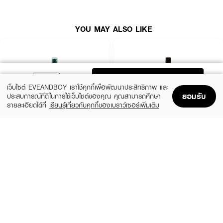
YOU MAY ALSO LIKE
ADD TO BAG
เว็บไซต์ EVEANDBOY เราใช้คุกกี้เพื่อพัฒนาประสิทธิภาพ และ
ยอมรับ
ประสบการณ์ที่ดีในการใช้เว็บไซต์ของคุณ คุณสามารถศึกษา
รายละเอียดได้ที่
เรียนรู้เกี่ยวกับคุกกี้ของเบราว์เซอร์เพิ่มเติม
Home
Home
Promotions
Promotions
Shopping Bag
Shopping Bag
Account
Account
GATSBY
BALMAIN PARIS HAIR COUTURE
Sea Salt Spray Volume Mat
Texturizing Salt Spray
฿189
฿2,290
size 145 ML
size 200 ML