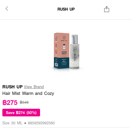
RUSH UP
RUSH UP
View Brand
Hair Mist Warm and Cozy
฿275
฿549
Save
฿274 (50%)
Size 30 ML • 8859292992560