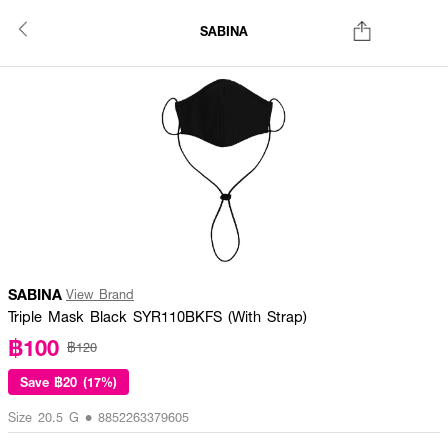
SABINA
SABINA
View Brand
Triple Mask Black SYR110BKFS (With Strap)
฿100
฿120
Save
฿20 (17%)
Size 20.5 G • 8852263379605