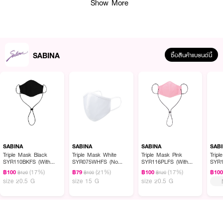
Show More
SABINA
ซื้อสินค้าแบรนด์นี้
SABINA
SABINA
SABINA
SAB
Triple Mask Black
Triple Mask White
Triple Mask Pink
Trip
SYR110BKFS (With
SYR075WHFS (No
SYR116PLFS (With
SYR1
ผลลัพธ์ที่ได้ :
Strap)
Strap)
Strap)
Strap
(17%)
(21%)
(17%)
฿100
฿79
฿100
฿10
฿120
฿100
฿120
size 20.5 G
size 15 G
size 20.5 G
●
ANTI-BACTERIA ยับยั้งแบคทีเรีย
●
ANTI-DUST ป้องกันฝุ่น
●
ANTI-ACNE ยับยั้งแบคทีเรียสาเหตุของการเกิดสิว