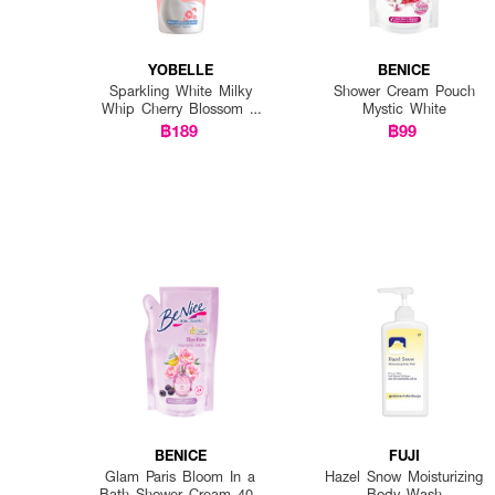
YOBELLE
BENICE
Sparkling White Milky
Shower Cream Pouch
Whip Cherry Blossom &
Mystic White
Milk Body Wash
฿189
฿99
BENICE
FUJI
Glam Paris Bloom In a
Hazel Snow Moisturizing
Bath Shower Cream 400
Body Wash