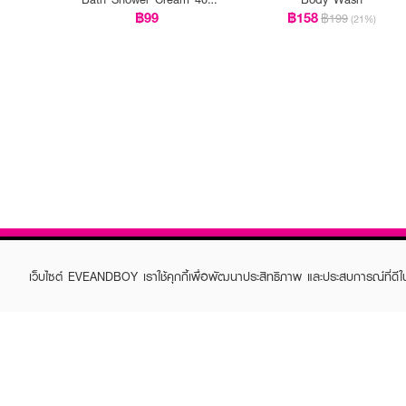
ml pouch
฿99
฿158
฿199
(21%)
เว็บไซต์ EVEANDBOY เราใช้คุกกี้เพื่อพัฒนาประสิทธิภาพ และประสบการณ์ที่ดี
ABOUT EVEANDBOY
CUS
Brand story
Online