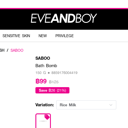
SENSITIVE SKIN
NEW
PRIVILEGE
SH
/
SABOO
SABOO
Bath Bomb
150 G • 8859176004419
฿99
฿125
Save
฿26 (21%)
Variation:
Rice Milk