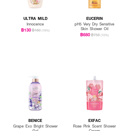
ULTRA MILD
EUCERIN
Innocence
pH5 Very Dry Sensitive
Skin Shower Oil
฿130
฿160
(19%)
฿680
฿756
(10%)
BENICE
EXFAC
Grape Exo Bright Shower
Rose Pink Scent Shower
Gel
Cream