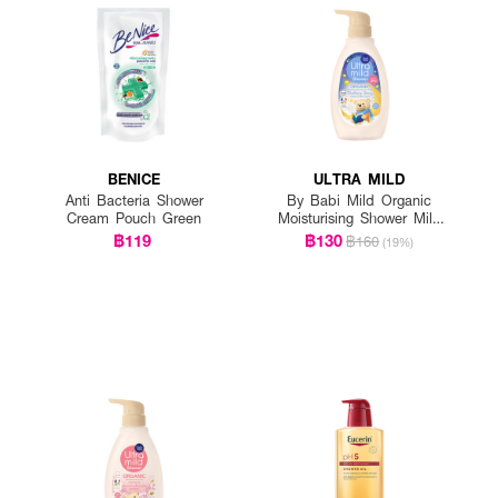
BENICE
ULTRA MILD
Anti Bacteria Shower
By Babi Mild Organic
Cream Pouch Green
Moisturising Shower Milk
Bedtime Story
฿119
฿130
฿160
(19%)