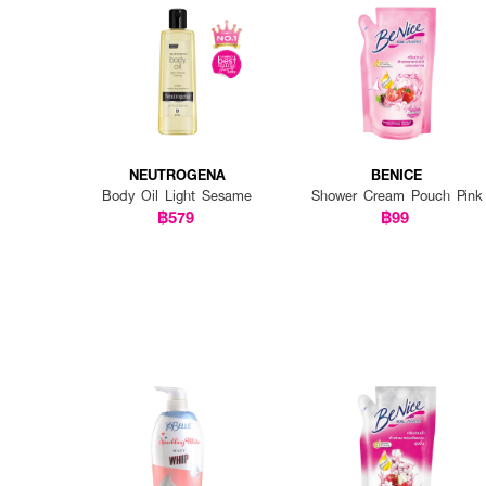
NEUTROGENA
BENICE
Body Oil Light Sesame
Shower Cream Pouch Pink
฿579
฿99