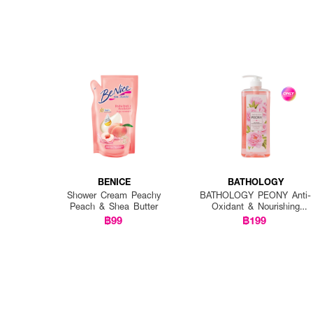
BENICE
BATHOLOGY
Shower Cream Peachy
BATHOLOGY PEONY Anti-
Peach & Shea Butter
Oxidant & Nourishing
Shower Gel
฿99
฿199