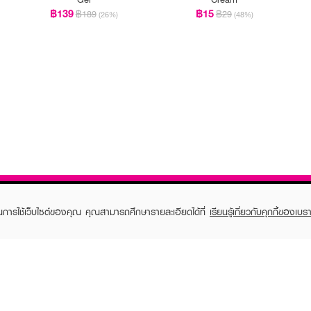
฿139
฿15
฿189
฿29
(26%)
(48%)
ในการใช้เว็บไซต์ของคุณ คุณสามารถศึกษารายละเอียดได้ที่
เรียนรู้เกี่ยวกับคุกกี้ของเบรา
TOMER CARE
EVEANDBOY MEMBER
 Shopping
Member registration