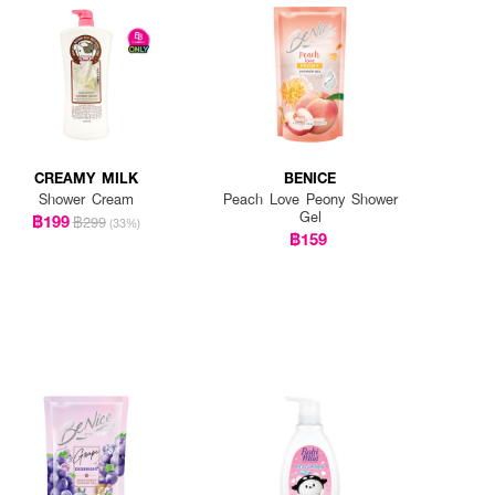
CREAMY MILK
BENICE
Shower Cream
Peach Love Peony Shower
Gel
฿199
฿299
(33%)
฿159