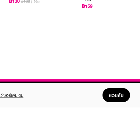
฿130
฿160
(19%)
฿159
ยอมรับ
ว์เซอร์เพิ่มเติม
FOLLOW US