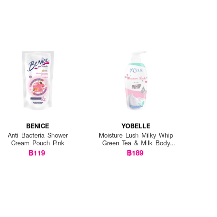
BENICE
YOBELLE
Anti Bacteria Shower
Moisture Lush Milky Whip
Cream Pouch Pink
Green Tea & Milk Body
Wash
฿119
฿189