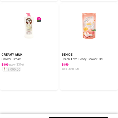
CREAMY MILK
BENICE
Shower Cream
Peach Love Peony Shower Gel
(33%)
฿199
฿159
฿299
size 400 ML
1,000.00