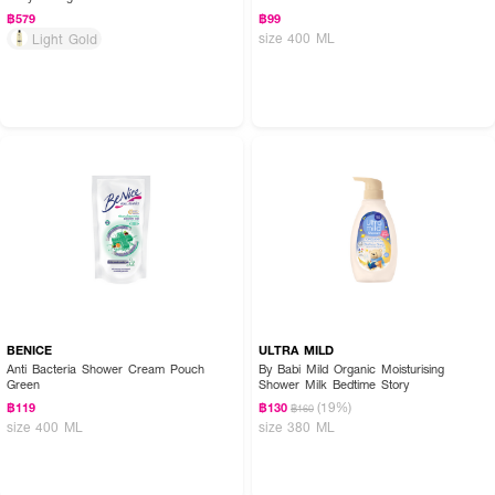
฿579
฿99
size 400 ML
Light Gold
BENICE
ULTRA MILD
Anti Bacteria Shower Cream Pouch
By Babi Mild Organic Moisturising
Green
Shower Milk Bedtime Story
(19%)
฿119
฿130
฿160
size 400 ML
size 380 ML