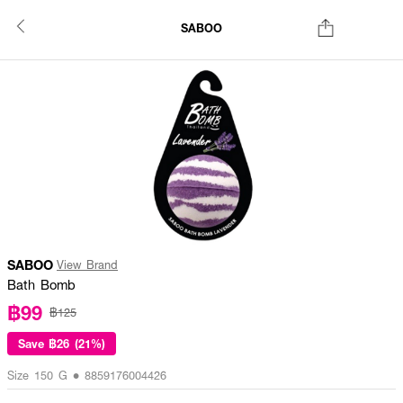
SABOO
SABOO
View Brand
Bath Bomb
฿99
฿125
Save
฿26 (21%)
Size 150 G • 8859176004426