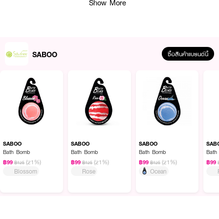
Show More
เสี้ยนหลุดออก ขจัดสิ่งสกปรกที่รูขุมขน และปรับสภาพความเป็นกรดด่างบนผิวได้ดี
●
สวีทอัลมอนด์ ออยส์ : ช่วยให้ความชุ่มชื่นแก่ผิวทำให้ผิวไม่แห้งหรือระคายเคือง
ผิวที่มีปัญหาอักเสบ ดูดซึมสู่ผิวได้ดี
●
วิตามินA B1 B2 B6 และ E : ช่วยป้องกัน และฟื้นฟูผิวที่แห้ง กร้าน หยาบ
SABOO
ซื้อสินค้าแบรนด์นี้
กระด้าง และลอก ช่วยรักษาบาดแผล และผิวหนังที่เกิดการแพ้ ใช้บำรุงบริเวณใต้ตา
ลดรอยหมองคล้ำใต้ตา
●
แป้งข้าวโพด แบคกิ้งโซดา และกรดมะนาว : ช่วยทำความสะอาดสิ่งสกปรกบน
ผิวหนังชั้นนอกให้กระจ่างใสอย่างเป็นธรรมชาติ
●
ปราศจาก SLS/SLES : ที่ทำให้เกิดอาการแพ้ การระเคยเคือง และผิวแห้งกร้าน
●
กลิ่นหอมๆ จากดอกไม้ ผลไม้ และสมุนไพร เพื่อความสดชื่น ผ่อนคลาย
● กลิ่น Lavender
SABOO
SABOO
SABOO
SAB
● ขนาด 150 g.
Bath Bomb
Bath Bomb
Bath Bomb
Bath
(21%)
(21%)
(21%)
฿99
฿99
฿99
฿99
฿125
฿125
฿125
How to Use :
Blossom
Rose
Ocean
1.เตรียมอ่างอาบน้ำและ SABOO Bath Bomb กลิ่นที่ต้องการใช้ให้พร้อม
2.วางบาธ
บอมบ์
ลงในอ่างอาบน้ำ และ เปิดน้ำ ฉีดให้แรงน้ำกระทบกับลูกบาธบอม จะ
เกิดฟองในปริมาณมาก