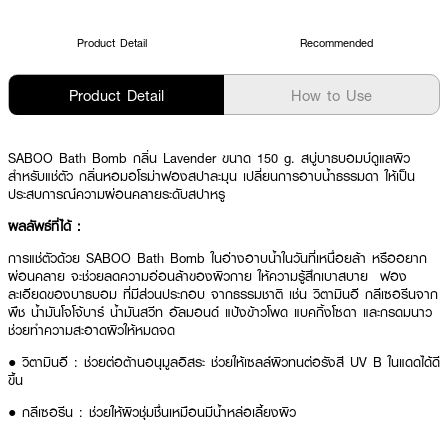
Product Detail
Recommended
Product Detail
How to Use
SABOO Bath Bomb กลิ่น Lavender ขนาด 150 g.
สบู่บาธบอมบ์
ดูแลผิว
สำหรับแช่ตัว กลิ่นหอมอโรม่าฟองสปาละมุน เปลี่ยนการอาบน้ำธรรมดา ให้เป็น
ประสบการณ์ความผ่อนคลายระดับสปาหรู
ผลลัพธ์ที่ได้ :
การแช่ตัวด้วย
SABOO Bath Bomb
ในอ่างอาบน้ำในวันที่เหนื่อยล้า หรืออยาก
ผ่อนคลาย จะช่วยลดความอ่อนล้าของผิวกาย ให้ความรู้สึกเบาสบาย ฟอง
ละเอียดของบาธบอม ที่มีส่วนประกอบ จากธรรมชาติ เช่น วิตามินอี กลีเซอรีนจาก
พืช น้ำมันโจโจ้บาร์ น้ำมันสวีท อัลมอนด์ แป้งข้าวโพด แบคกิ้งโซดา และกรดมนาว
ช่วยทำความสะอาดผิวให้หมดจด
●
วิตามินอี : ช่วยต่อต้านอนุมูลอิสระ ช่วยให้เซลล์ผิวทนต่อรังสี UV B ในแดดได้ดี
ขึ้น
●
กลีเซอรีน : ช่วยให้ผิวชุ่มชื่นเหมือนมีน้ำหล่อเลี้ยงผิว
●
โจโจ้บาร์ ออยส์ : ช่วยให้ผิวสามารถกักเก็บน้ำหล่อเลี้ยงได้ยาวนานขึ้น ทำให้สิว