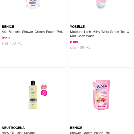
BENICE
YOBELLE
Anti Bacteria Shower Cream Pouch Pink
Moisture Lush Milky Whip Green Tea &
Milk Body Wash
฿119
฿189
size 400 ML
size 400 ML
NEUTROGENA
BENICE
Body Oil Light Sesame
Shower Cream Pouch Pink