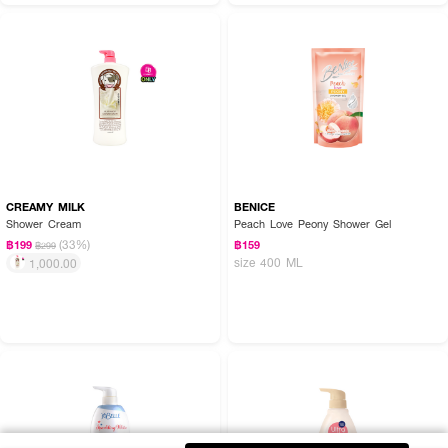
CREAMY MILK
BENICE
Shower Cream
Peach Love Peony Shower Gel
(33%)
฿199
฿159
฿299
size 400 ML
1,000.00