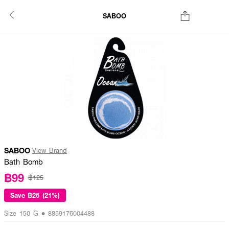
SABOO
SABOO
View Brand
Bath Bomb
฿99
฿125
Save
฿26 (21%)
Size 150 G • 8859176004488