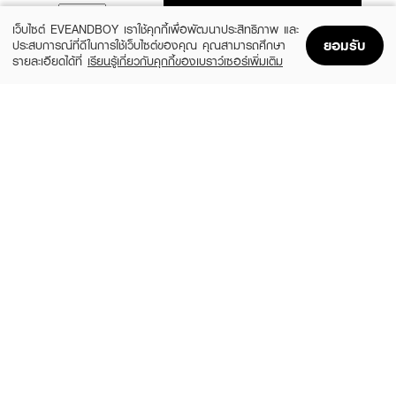
ADD TO BAG
เว็บไซต์ EVEANDBOY เราใช้คุกกี้เพื่อพัฒนาประสิทธิภาพ และ
ยอมรับ
ประสบการณ์ที่ดีในการใช้เว็บไซต์ของคุณ คุณสามารถศึกษา
รายละเอียดได้ที่
เรียนรู้เกี่ยวกับคุกกี้ของเบราว์เซอร์เพิ่มเติม
Home
Home
Promotions
Promotions
Shopping Bag
Shopping Bag
Account
Account
YOBELLE
ULTRA MILD
Sparkling White Milky Whip Cherry
Innocence
Blossom & Milk Body Wash
(19%)
฿130
฿160
฿189
size 380 ML
size 400 ML
BENICE
EUCERIN