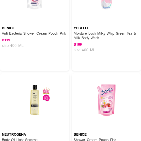
BENICE
YOBELLE
Anti Bacteria Shower Cream Pouch Pink
Moisture Lush Milky Whip Green Tea &
Milk Body Wash
฿119
฿189
size 400 ML
size 400 ML
How to Use :
1.เตรียมอ่างอาบน้ำและ
SABOO Bath Bomb
กลิ่นที่ต้องการใช้ให้พร้อม
2.วางบาธ
บอมบ์
ลงในอ่างอาบน้ำ และ เปิดน้ำ ฉีดให้แรงน้ำกระทบกับลูกบาธบอม จะ
เกิดฟองในปริมาณมาก
3.ปรับระดับน้ำในอ่างอาบน้ำตามความต้องการ เพื่อลงแช่ตัว
4.ฟองพร้อม กายพร้อม ลงแช่ตัวผ่อนคลายในอ่างได้เลย
NEUTROGENA
BENICE
Body Oil Light Sesame
Shower Cream Pouch Pink