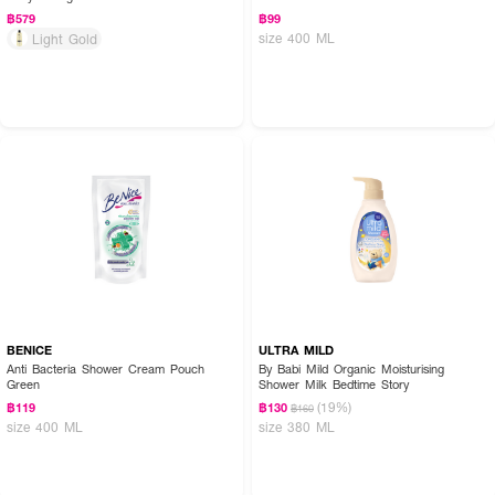
฿579
฿99
size 400 ML
Light Gold
BENICE
ULTRA MILD
Anti Bacteria Shower Cream Pouch
By Babi Mild Organic Moisturising
Green
Shower Milk Bedtime Story
(19%)
฿119
฿130
฿160
size 400 ML
size 380 ML