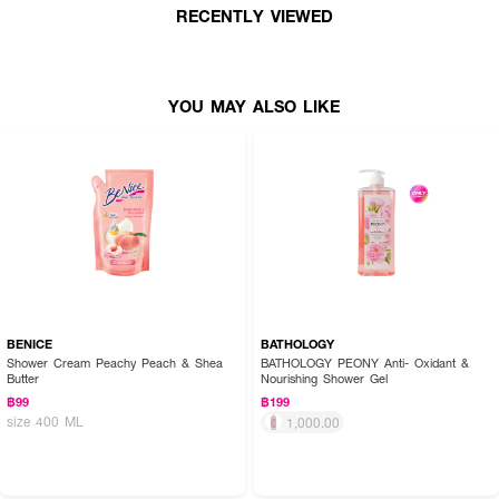
เสี้ยนหลุดออก ขจัดสิ่งสกปรกที่รูขุมขน และปรับสภาพความเป็นกรดด่างบนผิวได้ดี
RECENTLY VIEWED
●
สวีทอัลมอนด์ ออยส์ : ช่วยให้ความชุ่มชื่นแก่ผิวทำให้ผิวไม่แห้งหรือระคายเคือง
ผิวที่มีปัญหาอักเสบ ดูดซึมสู่ผิวได้ดี
YOU MAY ALSO LIKE
●
วิตามินA B1 B2 B6 และ E : ช่วยป้องกัน และฟื้นฟูผิวที่แห้ง กร้าน หยาบ
กระด้าง และลอก ช่วยรักษาบาดแผล และผิวหนังที่เกิดการแพ้ ใช้บำรุงบริเวณใต้ตา
ลดรอยหมองคล้ำใต้ตา
●
แป้งข้าวโพด แบคกิ้งโซดา และกรดมะนาว : ช่วยทำความสะอาดสิ่งสกปรกบน
ผิวหนังชั้นนอกให้กระจ่างใสอย่างเป็นธรรมชาติ
●
ปราศจาก SLS/SLES : ที่ทำให้เกิดอาการแพ้ การระเคยเคือง และผิวแห้งกร้าน
●
กลิ่นหอมๆ จากดอกไม้ ผลไม้ และสมุนไพร เพื่อความสดชื่น ผ่อนคลาย
● กลิ่น Ocean
● ขนาด 150 g.
BENICE
BATHOLOGY
Shower Cream Peachy Peach & Shea
BATHOLOGY PEONY Anti- Oxidant &
Butter
Nourishing Shower Gel
฿99
฿199
size 400 ML
1,000.00