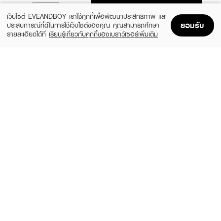
ADD TO BAG
เว็บไซต์ EVEANDBOY เราใช้คุกกี้เพื่อพัฒนาประสิทธิภาพ และ
ยอมรับ
ประสบการณ์ที่ดีในการใช้เว็บไซต์ของคุณ คุณสามารถศึกษา
รายละเอียดได้ที่
เรียนรู้เกี่ยวกับคุกกี้ของเบราว์เซอร์เพิ่มเติม
Home
Home
Promotions
Promotions
Shopping Bag
Shopping Bag
Account
Account
YOBELLE
BENICE
Sparkling White Milky Whip Cherry
Shower Cream Pouch Mystic White
Blossom & Milk Body Wash
฿99
฿189
size 400 ML
size 400 ML
ULTRA MILD
EUCERIN