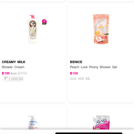
CREAMY MILK
BENICE
Shower Cream
Peach Love Peony Shower Gel
(33%)
฿199
฿159
฿299
size 400 ML
1,000.00