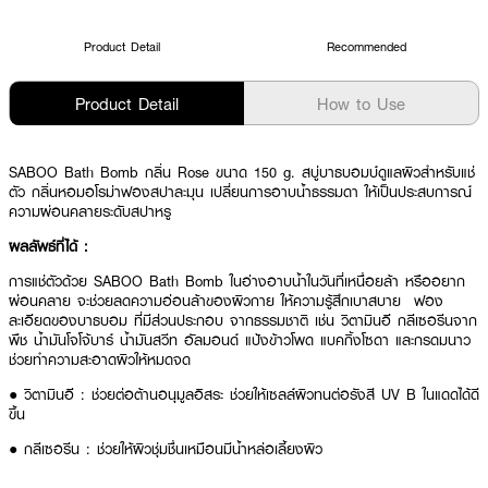
Product Detail
Recommended
Product Detail
How to Use
SABOO Bath Bomb กลิ่น Rose ขนาด 150 g.
สบู่บาธบอมบ์
ดูแลผิวสำหรับแช่
ตัว กลิ่นหอมอโรม่าฟองสปาละมุน เปลี่ยนการอาบน้ำธรรมดา ให้เป็นประสบการณ์
ความผ่อนคลายระดับสปาหรู
ผลลัพธ์ที่ได้ :
การแช่ตัวด้วย
SABOO Bath Bomb
ในอ่างอาบน้ำในวันที่เหนื่อยล้า หรืออยาก
ผ่อนคลาย จะช่วยลดความอ่อนล้าของผิวกาย ให้ความรู้สึกเบาสบาย ฟอง
ละเอียดของบาธบอม ที่มีส่วนประกอบ จากธรรมชาติ เช่น วิตามินอี กลีเซอรีนจาก
พืช น้ำมันโจโจ้บาร์ น้ำมันสวีท อัลมอนด์ แป้งข้าวโพด แบคกิ้งโซดา และกรดมนาว
ช่วยทำความสะอาดผิวให้หมดจด
●
วิตามินอี : ช่วยต่อต้านอนุมูลอิสระ ช่วยให้เซลล์ผิวทนต่อรังสี UV B ในแดดได้ดี
ขึ้น
●
กลีเซอรีน : ช่วยให้ผิวชุ่มชื่นเหมือนมีน้ำหล่อเลี้ยงผิว
●
โจโจ้บาร์ ออยส์ : ช่วยให้ผิวสามารถกักเก็บน้ำหล่อเลี้ยงได้ยาวนานขึ้น ทำให้สิว