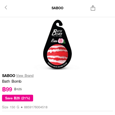
SABOO
SABOO
View Brand
Bath Bomb
฿99
฿125
Save
฿26 (21%)
Size 150 G • 8859176004518