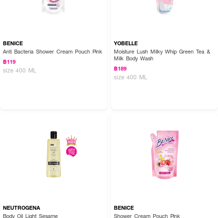
BENICE
YOBELLE
Anti Bacteria Shower Cream Pouch Pink
Moisture Lush Milky Whip Green Tea &
Milk Body Wash
฿119
฿189
size 400 ML
size 400 ML
NEUTROGENA
BENICE
Body Oil Light Sesame
Shower Cream Pouch Pink