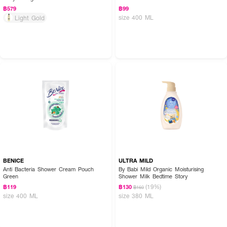
฿579
฿99
size 400 ML
Light Gold
BENICE
ULTRA MILD
Anti Bacteria Shower Cream Pouch
By Babi Mild Organic Moisturising
Green
Shower Milk Bedtime Story
(19%)
฿119
฿130
฿160
size 400 ML
size 380 ML