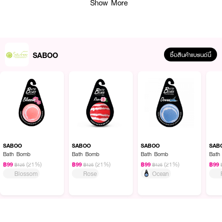
Show More
· อาบน้ำพร้อมบำรุงผิวไปในตัว
How To Use :
เทผงฟองบาธพาวเดอร์ลงในอ่างอาบน้ำที่แห้งหรือมีน้ำเล็กน้อย เปิดน้ำลงในอ่าง
SABOO
ซื้อสินค้าแบรนด์นี้
หรือฉีดน้ำที่มีความแรง เพื่อให้เกิดฟองในปริมาณมากตามต้องการ แช่ตัวเล่นฟอง
ผ่อนคลาย เสร็จแล้วล้างออกด้วยน้ำสะอาด
ปริมาณแนะนำ: 1 ซอง ต่อการใช้ 1 ครั้ง (อ่างมาตรฐาน)
SABOO
SABOO
SABOO
SAB
Bath Bomb
Bath Bomb
Bath Bomb
Bath
(21%)
(21%)
(21%)
฿99
฿99
฿99
฿99
฿125
฿125
฿125
Blossom
Rose
Ocean