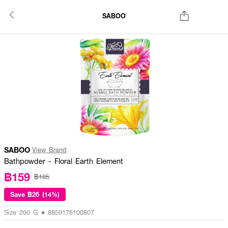
SABOO
SABOO
View Brand
Bathpowder - Floral Earth Element
฿159
฿185
Save
฿26 (14%)
Size 200 G • 8859176100807