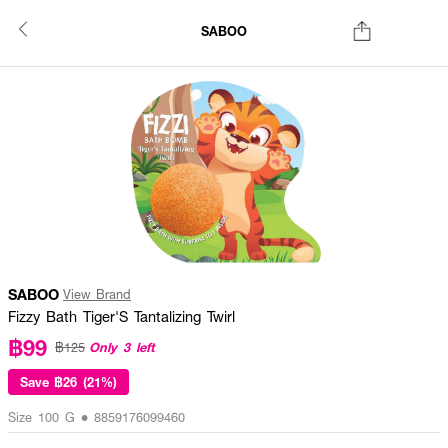
SABOO
SABOO
View Brand
Fizzy Bath Tiger'S Tantalizing Twirl
฿99
Only 3 left
฿125
Save
฿26 (21%)
Size 100 G • 8859176099460