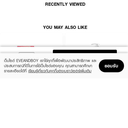
RECENTLY VIEWED
YOU MAY ALSO LIKE
ADD TO BAG
เว็บไซต์ EVEANDBOY เราใช้คุกกี้เพื่อพัฒนาประสิทธิภาพ และ
ยอมรับ
ประสบการณ์ที่ดีในการใช้เว็บไซต์ของคุณ คุณสามารถศึกษา
รายละเอียดได้ที่
เรียนรู้เกี่ยวกับคุกกี้ของเบราว์เซอร์เพิ่มเติม
Home
Home
Promotions
Promotions
Shopping Bag
Shopping Bag
Account
Account
NAMI
JMELLA
Aura Butt Gluta-Collagen Scrub Soap
In France Blooming Peony Body Wash
(55%)
฿59
฿179
฿399
size 60 G
size 500 ML