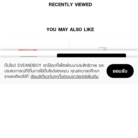
RECENTLY VIEWED
YOU MAY ALSO LIKE
ADD TO BAG
เว็บไซต์ EVEANDBOY เราใช้คุกกี้เพื่อพัฒนาประสิทธิภาพ และ
ยอมรับ
ประสบการณ์ที่ดีในการใช้เว็บไซต์ของคุณ คุณสามารถศึกษา
รายละเอียดได้ที่
เรียนรู้เกี่ยวกับคุกกี้ของเบราว์เซอร์เพิ่มเติม
Home
Home
Promotions
Promotions
Shopping Bag
Shopping Bag
Account
Account
NAMI
JMELLA
Aura Butt Gluta-Collagen Scrub Soap
In France Blooming Peony Body Wash
(55%)
฿59
฿179
฿399
size 60 G
size 500 ML