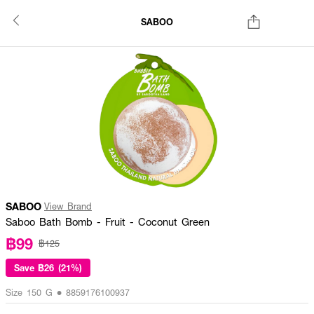
SABOO
SABOO
View Brand
Saboo Bath Bomb - Fruit - Coconut Green
฿99
฿125
Save
฿26 (21%)
Size 150 G • 8859176100937